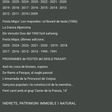
2026
-
2025
-
2024
-
2023
-
2022
-
2021
-
2020
2019 -
2018
-
2017
-
2016
-
2015
-
2014
-
2013
2012 -
2011
-
2010 i 2009
Festa Major: Les majorales i el llevant de taula (1956)
La Dansa Alpensina
Els Versots! Des del 1993 fent safareig
Festa Major, últimes edicions:
2025
- 2024
-
2023
-
2021
-
2020
-
2019
-
2018
2017
-
2016 -
2015
-
2013
-
1995
-
1991
PROGRAMES de FESTES del SEGLE PASSAT!
Això és cosa de bruixes, suposo
De Rams a Pasqua, al segle passat
L'enramada de la Processó de Corpus
Cançons populars i la construcció de la memòria...
Fent camí amb el grup 'Carrer de la Poesia, 14'
INDRETS, PATRIMONI IMMOBLE I NATURAL