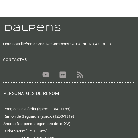
Obra sota llicència Creative Commons CC BY-NC-ND 4.0 DEED
CONTACTAR
Y
F
R
o
l
s
u
i
s
t
c
PERSONATGES DE RENOM
u
k
b
r
Ponç de la Guàrdia (aprox. 1154−1188)
e
Ramon de Saguàrdia (aprox. (1250-1319)
Andreu Despens (segon terç del s. XV)
Isidre Serrat (1751−1822)