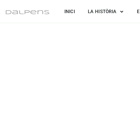
Vés
INICI
LA HISTÒRIA
E
al
contingut