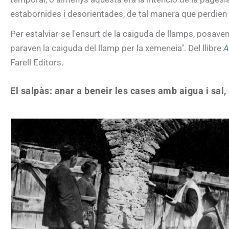
estabornides i desorientades, de tal manera que perdien 
Per estalviar-se l'ensurt de la caiguda de llamps, posaven
paraven la caiguda del llamp per la xemeneia". Del llibre
A
Farell Editors.
El salpàs: anar a beneir les cases amb aigua i sal