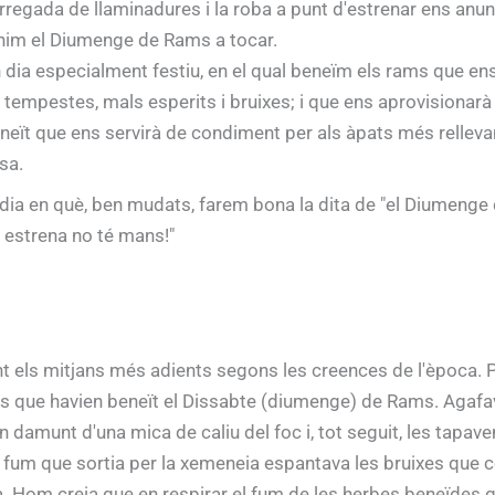
rregada de llaminadures i la roba a punt d'estrenar ens anu
nim el Diumenge de Rams a tocar.
 dia especialment festiu, en el qual beneïm els rams que en
 tempestes, mals esperits i bruixes; i que ens aprovisionarà 
neït que ens servirà de condiment per als àpats més relleva
sa.
 dia en què, ben mudats, farem bona la dita de "el Diumenge
 estrena no té mans!"
t els mitjans més adients segons les creences de l'època. P
antes que havien beneït el Dissabte (diumenge) de Rams. Agaf
 damunt d'una mica de caliu del foc i, tot seguit, les tapav
 fum que sortia per la xemeneia espantava les bruixes que
a. Hom creia que en respirar el fum de les herbes beneïdes