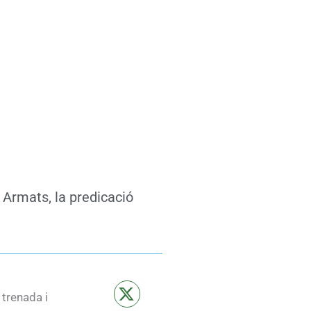
 Armats, la predicació
n trenada i