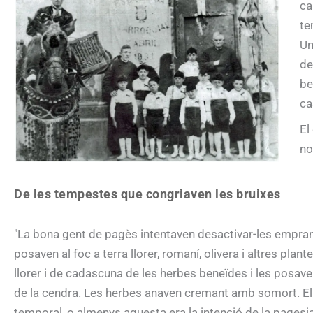
ca
te
Un
de
be
ca
El
no
De les tempestes que congriaven les bruixes
"La bona gent de pagès intentaven desactivar-les empran
posaven al foc a terra llorer, romaní, olivera i altres pl
llorer i de cadascuna de les herbes beneïdes i les posaven
de la cendra. Les herbes anaven cremant amb somort. El
temporal, o almenys aquesta era la intenció de la pagesi