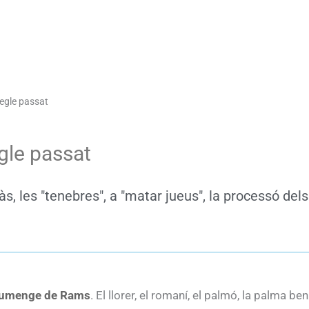
egle passat
gle passat
, les "tenebres", a "matar jueus", la processó dels
umenge de Rams
. El llorer, el romaní, el palmó, la palma be