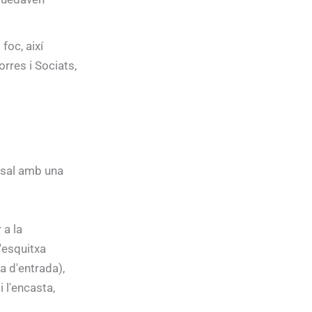
foc, així
rres i Sociats,
e sal amb una
 a la
'esquitxa
a d'entrada),
i l'encasta,