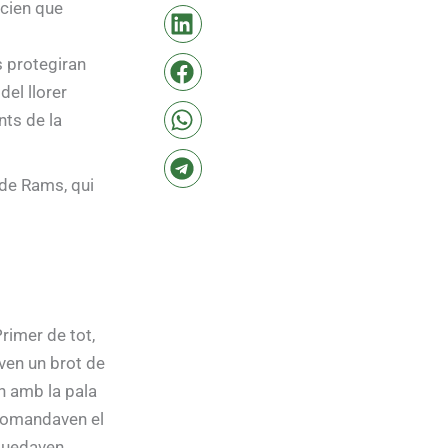
ncien que
s protegiran
del llorer
nts de la
 de Rams, qui
rimer de tot,
aven un brot de
en amb la pala
 comandaven el
 quedaven