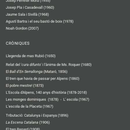
Josep Ferreter Mora (1955)
Josep Pla i Casadevall (1960)
Jaume Sala i Sivillà (1968)
Agustí Bartra i el seu bastó de boix (1978)
Noah Gordon (2007)
CRÒNIQUES
Llegenda de mas Rubió (1650)
Relat del '
cura difunto
' i l'ànima de Ms. Roquer (1680)
El
Ball d’En Serrallonga
(Mataró, 1856)
El tren que havia de passar per Alpens (1860)
El pobre mestre! (1873)
L'Escola d'Alpens, 140 anys d'història (1878-2018)
Les monges dominiques (1878)
-
L' escola (1967)
L’escola de la Placeta (1967)
Tributació: Catalunya i Espanya (1896)
La Escena Catalana
(1906)
El tren Renard (1908)