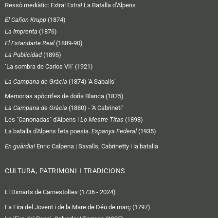
Ressò mediàtic:
Extra! Extra! La Batalla d’Alpens
El Cañon Krupp
(1874)
La Imprenta
(1876)
El Estandarte Real
(1889-90)
La Publicidad
(1895)
‘La sombra de Carlos VII’ (1921)
La Campana de Gràcia
(1874) 'A Saballs'
Memorias apòcrifes de doña Blanca (1875)
La Campana de Gràcia
(1880) - 'A Cabrineti'
Les "Canonadas" d'Alpens i
Lo Mestre Titas
(1898)
La batalla d'Alpens feta poesia.
Espanya Federal
(1935)
En guàrdia!
Enric Calpena | Savalls, Cabrinetty i la batalla
CULTURA, PATRIMONI I TRADICIONS
El Dimarts de Carnestoltes (1736 - 2024)
La Fira del Jovent i de la Mare de Déu de març (1797)