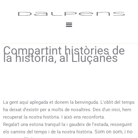
Vés
al
contingut
Compartint històries de
la història, al Lluçanès
La gent aquí aplegada et donem la benvinguda.
L'oblit del temps
ha deixat d’existir per a molts de nosaltres. Des d'un inici, hem
recuperat la nostra història. I això ens reconforta.
Regala’t una estona tranquil·la i gaudeix de l’estada, resseguint
Som on som, i no
els camins del temps i de la nostra història.