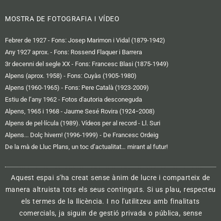
MOSTRA DE FOTOGRAFIA I VÍDEO
Febrer de 1927 - Fons: Josep Marimon i Vidal (1879-1942)
Any 1927 aprox. - Fons: Rossend Flaquer i Barrera
3r decenni del segle XX - Fons: Francesc Blasi (1875-1949)
Alpens (aprox. 1958) - Fons: Cuyàs (1905-1980)
Alpens (1960-1965) - Fons: Pere Català (1923-2009)
Estiu de l’any 1962 - Fotos d'autoria desconeguda
Alpens, 1965 i 1968 - Jaume Sesé Rovira (1924−2008)
Alpens de pel·lícula (1989). Vídeos per al record - Ll. Suri
Alpens... Dolç hivern! (1996-1999) - De Francesc Ordeig
De la mà de Lluc Plans, un toc d’actualitat… mirant al futur!
Aquest espai s'ha creat sense ànim de lucre i comparteix de
manera altruista tots els seus continguts. Si us plau, respecteu
els termes de la llicència. I no l'utilitzeu amb finalitats
comercials, ja siguin de gestió privada o pública, sense