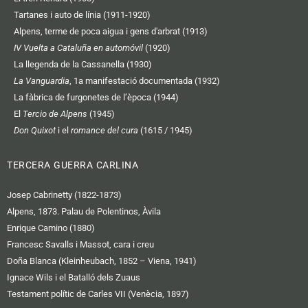
Tartanes i auto de línia (1911-1920)
Alpens, terme de poca aigua i gens d'arbrat (1913)
IV Vuelta a Cataluña en automóvil
(1920)
La llegenda de la Cassanella (1930)
La Vanguardia
, 1a manifestació documentada (1932)
La fàbrica de furgonetes de l’època (1944)
El
Tercio de Alpens
(1945)
Don Quixot
i el
romance del cura
(1615 / 1945)
TERCERA GUERRA CARLINA
Josep Cabrinetty (1822-1873)
Alpens, 1873. Palau de Polentinos, Àvila
Enrique Camino (1880)
Francesc Savalls i Massot, cara i creu
Doña Blanca (Kleinheubach, 1852 – Viena, 1941)
Ignace Wils i el Batalló dels Zuaus
Testament polític de Carles VII (Venècia, 1897)