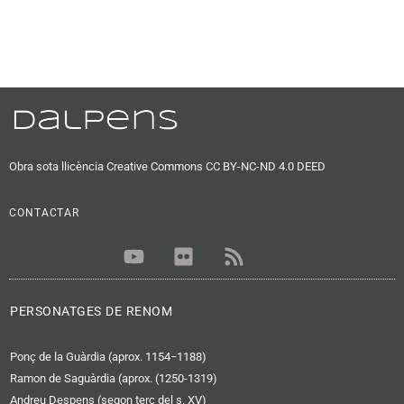
Obra sota llicència Creative Commons CC BY-NC-ND 4.0 DEED
CONTACTAR
Y
F
R
o
l
s
u
i
s
t
c
PERSONATGES DE RENOM
u
k
b
r
Ponç de la Guàrdia (aprox. 1154−1188)
e
Ramon de Saguàrdia (aprox. (1250-1319)
Andreu Despens (segon terç del s. XV)