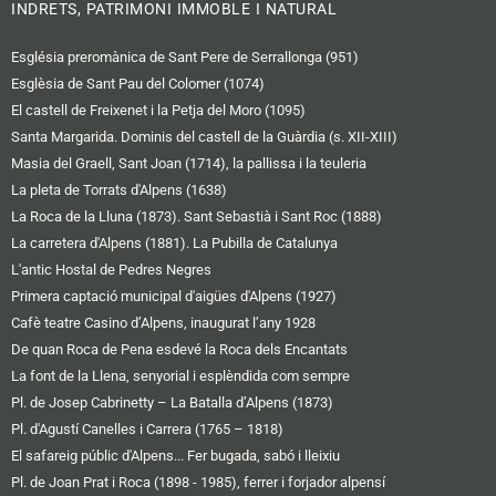
INDRETS, PATRIMONI IMMOBLE I NATURAL
Església preromànica de Sant Pere de Serrallonga (951)
Esglèsia de Sant Pau del Colomer (1074)
El castell de Freixenet i la Petja del Moro (1095)
Santa Margarida. Dominis del castell de la Guàrdia (s. XII-XIII)
Masia del Graell, Sant Joan (1714), la pallissa i la teuleria
La pleta de Torrats d'Alpens (1638)
La Roca de la Lluna (1873). Sant Sebastià i Sant Roc (1888)
La carretera d'Alpens (1881). La Pubilla de Catalunya
L'antic Hostal de Pedres Negres
Primera captació municipal d'aigües d'Alpens (1927)
Cafè teatre Casino d’Alpens, inaugurat l’any 1928
De quan Roca de Pena esdevé la Roca dels Encantats
La font de la Llena, senyorial i esplèndida com sempre
Pl. de Josep Cabrinetty – La Batalla d’Alpens (1873)
Pl. d'Agustí Canelles i Carrera (1765 – 1818)
El safareig públic d'Alpens... Fer bugada, sabó i lleixiu
Pl. de Joan Prat i Roca (1898 - 1985), ferrer i forjador alpensí