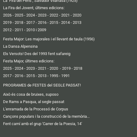
La ‘Fira del Pens’, Salvador Vilarrasa (1925)
La Fira del Jovent, últimes edicions:
2026
-
2025
-
2024
-
2023
-
2022
-
2021
-
2020
2019 -
2018
-
2017
-
2016
-
2015
-
2014
-
2013
2012 -
2011
-
2010 i 2009
Festa Major: Les majorales i el llevant de taula (1956)
La Dansa Alpensina
Els Versots! Des del 1993 fent safareig
Festa Major, últimes edicions:
2025
- 2024
-
2023
-
2021
-
2020
-
2019
-
2018
2017
-
2016 -
2015
-
2013
-
1995
-
1991
PROGRAMES de FESTES del SEGLE PASSAT!
Això és cosa de bruixes, suposo
De Rams a Pasqua, al segle passat
L'enramada de la Processó de Corpus
Cançons populars i la construcció de la memòria...
Fent camí amb el grup 'Carrer de la Poesia, 14'