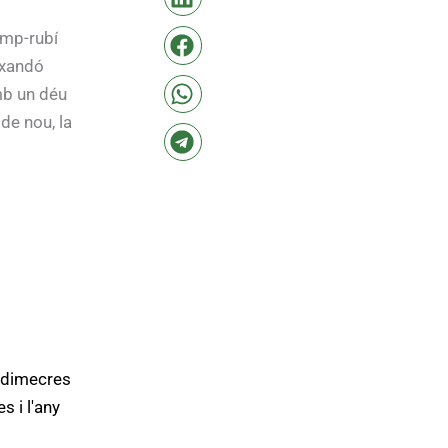
amp-rubí
rxandó
amb un déu
 de nou, la
e dimecres
 i l'any