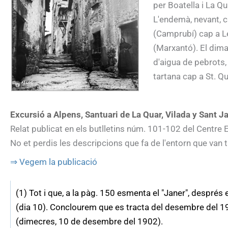
per Boatella i La Qu
L'endemà, nevant, c
(Camprubí) cap a Le
(Marxantó). El dima
d'aigua de pebrots, 
tartana cap a St. Qu
Excursió a Alpens, Santuari de La Quar, Vilada y Sant 
Relat publicat en els butlletins núm. 101-102 del Centre E
No et perdis les descripcions que fa de l'entorn que van tr
⇒ Vegem la publicació
(1) Tot i que, a la pàg. 150 esmenta el "Janer", despré
(dia 10). Conclourem que es tracta del desembre del 19
(dimecres, 10 de desembre del 1902).