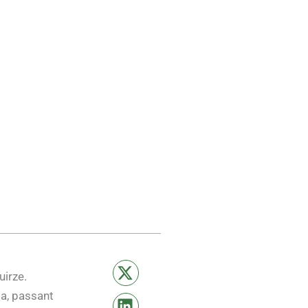
uirze.
da, passant