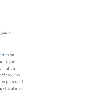
igadier
orras
sa
ocorregué
ilitat de
ráficas, ens
és pera que’l
as
- Es el més