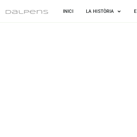
Vés
INICI
LA HISTÒRIA
E
al
contingut