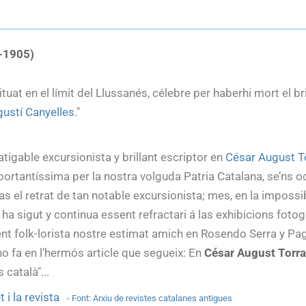
3-1905)
tuat en el límit del Llussanés, célebre per haberhi mort el br
gustí Canyelles
."
atigable excursionista y brillant escriptor en
César August T
ortantíssima per la nostra volguda Patria Catalana, se’ns 
el retrat de tan notable excursionista; mes, en la impossib
 ha sigut y continua essent refractari á las exhibicions fotog
nt folk-lorista nostre estimat amich en Rosendo Serra y Pag
ho fa en l’hermós article que segueix: En
César August Torr
català"...
 i la revista
- Font: Arxiu de revistes catalanes antigues