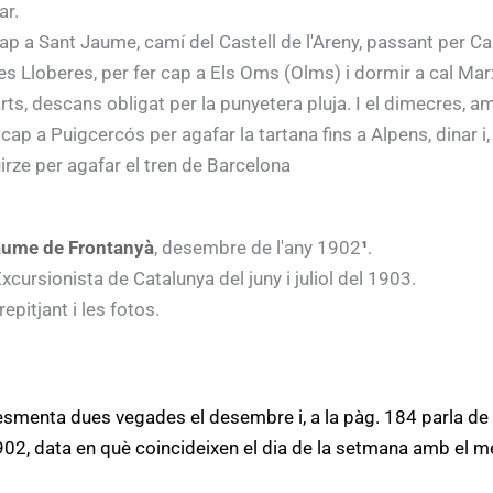
ar.
ap a Sant Jaume, camí del Castell de l'Areny, passant per C
s Lloberes, per fer cap a Els Oms (Olms) i dormir a cal Ma
rts, descans obligat per la punyetera pluja. I el dimecres, 
cap a Puigcercós per agafar la tartana fins a Alpens, dinar i,
irze per agafar el tren de Barcelona
Jaume de Frontanyà
, desembre de l'any 1902
¹
.
xcursionista de Catalunya del juny i juliol del 1903.
epitjant i les fotos.
s esmenta dues vegades el desembre i, a la pàg. 184 parla d
02, data en què coincideixen el dia de la setmana amb el mes