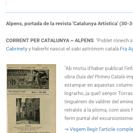
Alpens, portada de la revista 'Catalunya Artística' (30-
CORRENT PER CATALUNYA ~ ALPENS
"Poblet rónech si
Cabrinety
y haberhi nascut el sabi astrónom català
Fra A
"Ab motiu d’haber publicat l’inf
obra
Guía del Pirineu Català
imp
estampar en aquestas columnas 
lograrho, ja que’l senyor Torras
tinguérem de valdrer del emine
retratés á la ploma, com aixís 
ferm puntal del excursionismes 
⇒ Vegem llegir l'article complet