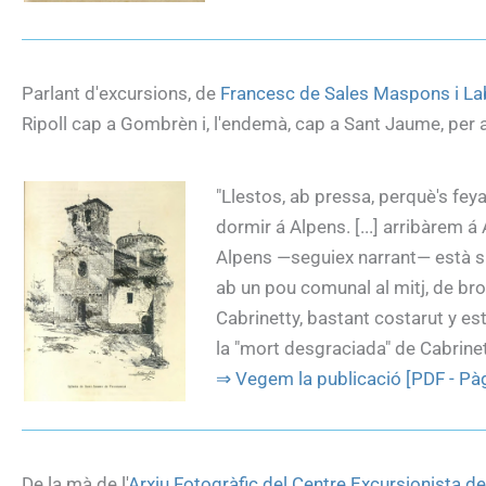
Parlant d'excursions, de
Francesc de Sales Maspons i La
Ripoll cap a Gombrèn i, l'endemà, cap a Sant Jaume, per a
"Llestos, ab pressa, perquè's fe
dormir á Alpens. [...] arribàrem á
Alpens —seguiex narrant— està sit
ab un pou comunal al mitj, de broc
Cabrinetty, bastant costarut y estr
la "mort desgraciada" de Cabrine
⇒ Vegem la publicació [PDF - Pàg
De la mà de l'
Arxiu Fotogràfic del Centre Excursionista d