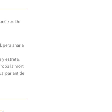
onèixer: De
, pera anar á
 y estreta,
 trobà la mort
ua, parlant de
as
.