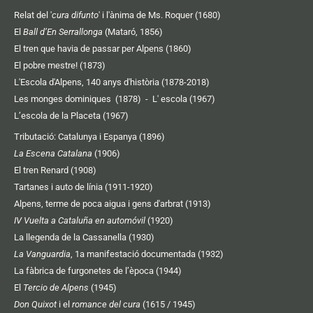
Relat del '
cura difunto
' i l'ànima de Ms. Roquer (1680)
El
Ball d’En Serrallonga
(Mataró, 1856)
El tren que havia de passar per Alpens (1860)
El pobre mestre! (1873)
L'Escola d'Alpens, 140 anys d'història (1878-2018)
Les monges dominiques (1878)
-
L' escola (1967)
L’escola de la Placeta (1967)
Tributació: Catalunya i Espanya (1896)
La Escena Catalana
(1906)
El tren Renard (1908)
Tartanes i auto de línia (1911-1920)
Alpens, terme de poca aigua i gens d'arbrat (1913)
IV Vuelta a Cataluña en automóvil
(1920)
La llegenda de la Cassanella (1930)
La Vanguardia
, 1a manifestació documentada (1932)
La fàbrica de furgonetes de l’època (1944)
El
Tercio de Alpens
(1945)
Don Quixot
i el
romance del cura
(1615 / 1945)