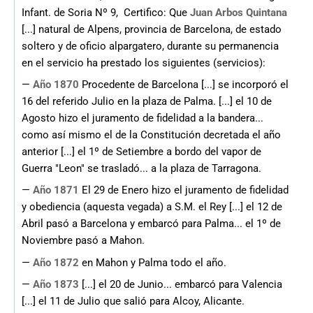
Infant. de Soria Nº 9, Certifico: Que
Juan Arbos Quintana
[...] natural de Alpens, provincia de Barcelona, de estado
soltero y de oficio alpargatero, durante su permanencia
en el servicio ha prestado los siguientes (servicios):
—
Año 1870
Procedente de Barcelona [...] se incorporó el
16 del referido Julio en la plaza de Palma. [...] el 10 de
Agosto hizo el juramento de fidelidad a la bandera...
como así mismo el de la Constitución decretada el año
anterior [...] el 1º de Setiembre a bordo del vapor de
Guerra "Leon" se trasladó... a la plaza de Tarragona.
—
Año 1871
El 29 de Enero hizo el juramento de fidelidad
y obediencia (aquesta vegada) a S.M. el Rey [...] el 12 de
Abril pasó a Barcelona y embarcó para Palma... el 1º de
Noviembre pasó a Mahon.
—
Año 1872
en Mahon y Palma todo el año.
—
Año 1873
[...] el 20 de Junio... embarcó para Valencia
[...] el 11 de Julio que salió para Alcoy, Alicante.