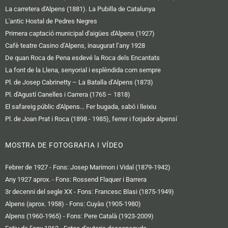
La carretera d'Alpens (1881). La Pubilla de Catalunya
L'antic Hostal de Pedres Negres
Primera captació municipal d'aigües d'Alpens (1927)
Cafè teatre Casino d’Alpens, inaugurat l’any 1928
De quan Roca de Pena esdevé la Roca dels Encantats
La font de la Llena, senyorial i esplèndida com sempre
Pl. de Josep Cabrinetty – La Batalla d’Alpens (1873)
Pl. d'Agustí Canelles i Carrera (1765 – 1818)
El safareig públic d'Alpens... Fer bugada, sabó i lleixiu
Pl. de Joan Prat i Roca (1898 - 1985), ferrer i forjador alpensí
MOSTRA DE FOTOGRAFIA I VÍDEO
Febrer de 1927 - Fons: Josep Marimon i Vidal (1879-1942)
Any 1927 aprox. - Fons: Rossend Flaquer i Barrera
3r decenni del segle XX - Fons: Francesc Blasi (1875-1949)
Alpens (aprox. 1958) - Fons: Cuyàs (1905-1980)
Alpens (1960-1965) - Fons: Pere Català (1923-2009)