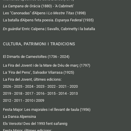
La Campana de Gràcia
(1880) - 'A Cabrineti'
Les "Canonadas" d'Alpens i
Lo Mestre Titas
(1898)
La batalla d'Alpens feta poesia.
Espanya Federal
(1935)
En guàrdia!
Enric Calpena | Savalls, Cabrinetty i la batalla
CULTURA, PATRIMONI I TRADICIONS
El Dimarts de Carnestoltes (1736 - 2024)
La Fira del Jovent i de la Mare de Déu de març (1797)
La ‘Fira del Pens’, Salvador Vilarrasa (1925)
La Fira del Jovent, últimes edicions:
2026
-
2025
-
2024
-
2023
-
2022
-
2021
-
2020
2019 -
2018
-
2017
-
2016
-
2015
-
2014
-
2013
2012 -
2011
-
2010 i 2009
Festa Major: Les majorales i el llevant de taula (1956)
La Dansa Alpensina
Els Versots! Des del 1993 fent safareig
Festa Major, últimes edicions: