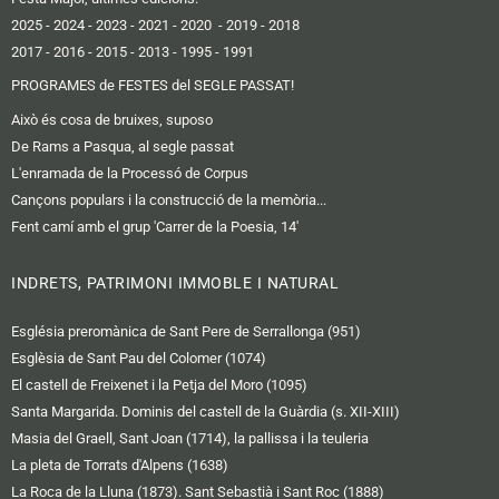
2025
- 2024
-
2023
-
2021
-
2020
-
2019
-
2018
2017
-
2016 -
2015
-
2013
-
1995
-
1991
PROGRAMES de FESTES del SEGLE PASSAT!
Això és cosa de bruixes, suposo
De Rams a Pasqua, al segle passat
L'enramada de la Processó de Corpus
Cançons populars i la construcció de la memòria...
Fent camí amb el grup 'Carrer de la Poesia, 14'
INDRETS, PATRIMONI IMMOBLE I NATURAL
Església preromànica de Sant Pere de Serrallonga (951)
Esglèsia de Sant Pau del Colomer (1074)
El castell de Freixenet i la Petja del Moro (1095)
Santa Margarida. Dominis del castell de la Guàrdia (s. XII-XIII)
Masia del Graell, Sant Joan (1714), la pallissa i la teuleria
La pleta de Torrats d'Alpens (1638)
La Roca de la Lluna (1873). Sant Sebastià i Sant Roc (1888)