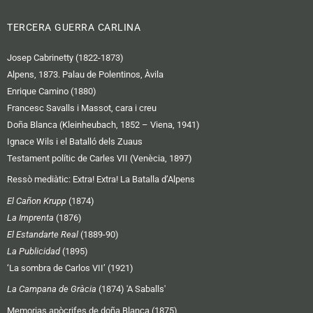
TERCERA GUERRA CARLINA
Josep Cabrinetty (1822-1873)
Alpens, 1873. Palau de Polentinos, Àvila
Enrique Camino (1880)
Francesc Savalls i Massot, cara i creu
Doña Blanca (Kleinheubach, 1852 – Viena, 1941)
Ignace Wils i el Batalló dels Zuaus
Testament polític de Carles VII (Venècia, 1897)
Ressò mediàtic:
Extra! Extra! La Batalla d’Alpens
El Cañon Krupp
(1874)
La Imprenta
(1876)
El Estandarte Real
(1889-90)
La Publicidad
(1895)
‘La sombra de Carlos VII’ (1921)
La Campana de Gràcia
(1874) 'A Saballs'
Memorias apòcrifes de doña Blanca (1875)