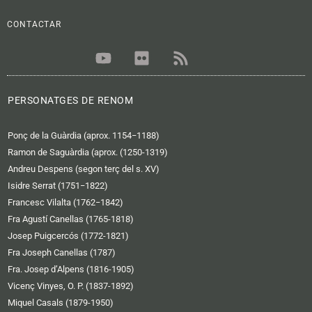
CONTACTAR
Y
F
R
o
l
s
u
i
s
t
c
PERSONATGES DE RENOM
u
k
b
r
Ponç de la Guàrdia (aprox. 1154−1188)
e
Ramon de Saguàrdia (aprox. (1250-1319)
Andreu Despens (segon terç del s. XV)
Isidre Serrat (1751−1822)
Francesc Vilalta (1762−1842)
Fra Agustí Canellas (1765-1818)
Josep Puigcercós (1772-1821)
Fra Joseph Canellas (1787)
Fra. Josep d’Alpens (1816-1905)
Vicenç Vinyes, O. P. (1837-1892)
Miquel Casals (1879-1950)