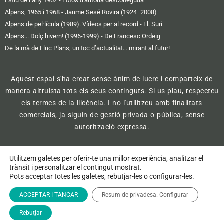
Estiu de l’any 1962 - Fotos d'autoria desconeguda
Alpens, 1965 i 1968 - Jaume Sesé Rovira (1924−2008)
Alpens de pel·lícula (1989). Vídeos per al record - Ll. Suri
Alpens... Dolç hivern! (1996-1999) - De Francesc Ordeig
De la mà de Lluc Plans, un toc d’actualitat… mirant al futur!
Aquest espai s'ha creat sense ànim de lucre i comparteix de
manera altruista tots els seus continguts. Si us plau, respecteu
els termes de la llicència. I no l'utilitzeu amb finalitats
comercials, ja siguin de gestió privada o pública, sense
autorització expressa.
Utilitzem galetes per oferir-te una millor experiència, analitzar el
Avís legal i política de privacitat
trànsit i personalitzar el contingut mostrat.
Pots acceptar totes les galetes, rebutjar-les o configurar-les.
Política de galetes (cookies)
ACCEPTAR I TANCAR
Resum de privadesa. Configurar
Rebutjar
Contactar