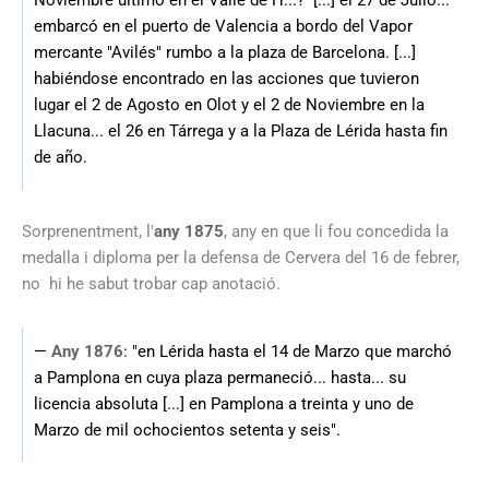
Noviembre último en el Valle de H...? [...] el 27 de Julio...
embarcó en el puerto de Valencia a bordo del Vapor
mercante "Avilés" rumbo a la plaza de Barcelona. [...]
habiéndose encontrado en las acciones que tuvieron
lugar el 2 de Agosto en Olot y el 2 de Noviembre en la
Llacuna... el 26 en Tárrega y a la Plaza de Lérida hasta fin
de año.
Sorprenentment, l'
any 1875
, any en que li fou concedida la
medalla i diploma per la defensa de Cervera del 16 de febrer,
no hi he sabut trobar cap anotació.
—
Any 1876
: "en Lérida hasta el 14 de Marzo que marchó
a Pamplona en cuya plaza permaneció... hasta... su
licencia absoluta [...] en Pamplona a treinta y uno de
Marzo de mil ochocientos setenta y seis".