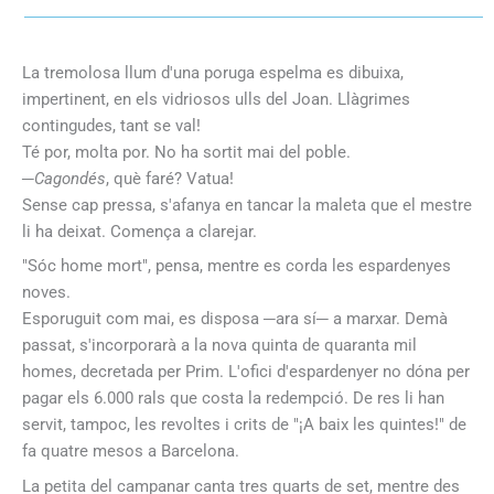
La tremolosa llum d'una poruga espelma es dibuixa,
impertinent, en els vidriosos ulls del Joan. Llàgrimes
contingudes, tant se val!
Té por, molta por. No ha sortit mai del poble.
─
Cagondés
, què faré? Vatua!
Sense cap pressa, s'afanya en tancar la maleta que el mestre
li ha deixat. Comença a clarejar.
"Sóc home mort", pensa, mentre es corda les espardenyes
noves.
Esporuguit com mai, es disposa ─ara sí─ a marxar. Demà
passat, s'incorporarà a la nova quinta de quaranta mil
homes, decretada per Prim. L'ofici d'espardenyer no dóna per
pagar els 6.000 rals que costa la redempció. De res li han
servit, tampoc, les revoltes i crits de "¡A baix les quintes!" de
fa quatre mesos a Barcelona.
La petita del campanar canta tres quarts de set, mentre des