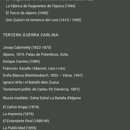
La fàbrica de furgonetes de l’època (1944)
El
Tercio de Alpens
(1945)
Don Quixot
i el
romance del cura
(1615 / 1945)
TERCERA GUERRA CARLINA
Josep Cabrinetty (1822-1873)
Alpens, 1873. Palau de Polentinos, Àvila
Enrique Camino (1880)
Francesc Savalls i Massot, cara i creu
Doña Blanca (Kleinheubach, 1852 – Viena, 1941)
Ignace Wils i el Batalló dels Zuaus
Testament polític de Carles VII (Venècia, 1897)
Ressò mediàtic:
Extra! Extra! La Batalla d’Alpens
El Cañon Krupp
(1874)
La Imprenta
(1876)
El Estandarte Real
(1889-90)
La Publicidad
(1895)