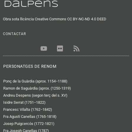
Obra sota llicència Creative Commons CC BY-NC-ND 4.0 DEED
CONTACTAR
Y
F
R
o
l
s
u
i
s
t
c
PERSONATGES DE RENOM
u
k
b
r
Ponç de la Guàrdia (aprox. 1154−1188)
e
Ramon de Saguàrdia (aprox. (1250-1319)
Andreu Despens (segon terç del s. XV)
Isidre Serrat (1751−1822)
Francesc Vilalta (1762−1842)
Fra Agustí Canellas (1765-1818)
Josep Puigcercós (1772-1821)
Fra Joseph Canellas (1787)