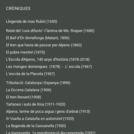
CRÒNIQUES
Llegenda de mas Rubió (1650)
Relat del '
cura difunto
' i l'ànima de Ms. Roquer (1680)
El
Ball d’En Serrallonga
(Mataró, 1856)
El tren que havia de passar per Alpens (1860)
El pobre mestre! (1873)
L'Escola d'Alpens, 140 anys d'història (1878-2018)
Les monges dominiques (1878)
-
L' escola (1967)
L’escola de la Placeta (1967)
Tributació: Catalunya i Espanya (1896)
La Escena Catalana
(1906)
El tren Renard (1908)
Tartanes i auto de línia (1911-1920)
Alpens, terme de poca aigua i gens d'arbrat (1913)
IV Vuelta a Cataluña en automóvil
(1920)
La llegenda de la Cassanella (1930)
La Vanguardia
, 1a manifestació documentada (1932)