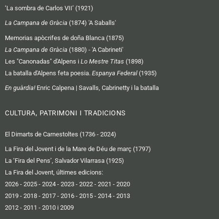
‘La sombra de Carlos VII’ (1921)
La Campana de Gràcia
(1874) 'A Saballs'
Memorias apòcrifes de doña Blanca (1875)
La Campana de Gràcia
(1880) - 'A Cabrineti'
Les "Canonadas" d'Alpens i
Lo Mestre Titas
(1898)
La batalla d'Alpens feta poesia.
Espanya Federal
(1935)
En guàrdia!
Enric Calpena | Savalls, Cabrinetty i la batalla
CULTURA, PATRIMONI I TRADICIONS
El Dimarts de Carnestoltes (1736 - 2024)
La Fira del Jovent i de la Mare de Déu de març (1797)
La ‘Fira del Pens’, Salvador Vilarrasa (1925)
La Fira del Jovent, últimes edicions:
2026
-
2025
-
2024
-
2023
-
2022
-
2021
-
2020
2019 -
2018
-
2017
-
2016
-
2015
-
2014
-
2013
2012 -
2011
-
2010 i 2009