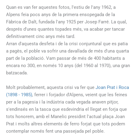
Quan es van fer aquestes fotos, l'estiu de l'any 1962, a
Alpens feia pocs anys de la primera ensopegada de la
Fàbrica de Dalt, fundada l'any 1925 per Josep Farré. La qual,
després d'unes quantes topades més, va acabar per tancar
definitivament cinc anys més tard.
Arran d'aquesta desfeta i de la crisi conjuntural que es patia
a pagès, el poble va sofrir una davallada de més d'una quarta
part de la població. Vam passar de més de 400 habitants a
encara no 300, en només 10 anys (del 1960 al 1970), una gran
batzacada.
Molt probablement, aquesta crisi va fer que
Joan Prat i Roca
(1898 - 1985)
, ferrer i forjador d'Alpens, veient que les feines
per a la pagesia i la indústria cada vegada anaven pitjor,
s'endinsés en la tasca que esdevindria el llegat en forja que
tots honorem, amb el Manelic presidint l'actual plaça Joan
Prat i molts altres elements de ferro forjat que tots podem
contemplar només fent una passejada pel poble.