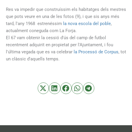
Res va impedir que construíssim els habitatges dels mestres
que pots veure en una de les fotos (9), i que sis anys més
tard, l'any 1968 estrenéssim
la nova escola del poble
,
actualment coneguda com La Forja.
El 67 vam obtenir la cessió d'ús del camp de futbol
recentment adquirit en propietat per l'Ajuntament, i fou
l'última vegada que es va celebrar
la Processó de Corpus
, tot
un clàssic d'aquells temps.
L'Era i el carrer de Dalt. Amb l'edifici dels mestres (1962)
Els camps del camí del Call i la futura carrera Lluçanesa,
La plaça Agustí Canellas i l'església, des de la Volta
Padró de Sant Antoni amb la masia Torrats al fons
Antiga entrada del poble pel camí dels Rosers
Vista general del poble des de la vessant sud
Carrer Graell. Indret on va morir Cabrinetty
Carrer Graell, l'església i el campanar
La Volta, amb el pou comú al fons
El pont de Roma, riera de Merlès
Des de la Roca de la Lluna, diria
Vista general (no identificada)
Puig Cornador, l'Empriu
La font de la Pixarella
La Solana d'Anfruns
La riera de Merlès
La riera de Merlès
Mitjanit d'estiu
Carrer de Baix
Carrer Ripoll
sense la casa de cal Roma - M. Sabartés (1963)