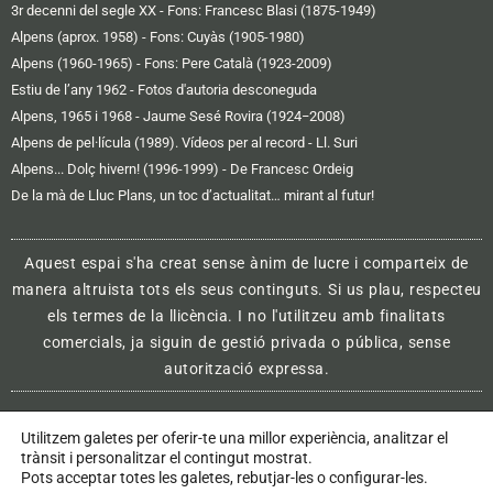
3r decenni del segle XX - Fons: Francesc Blasi (1875-1949)
Alpens (aprox. 1958) - Fons: Cuyàs (1905-1980)
Alpens (1960-1965) - Fons: Pere Català (1923-2009)
Estiu de l’any 1962 - Fotos d'autoria desconeguda
Alpens, 1965 i 1968 - Jaume Sesé Rovira (1924−2008)
Alpens de pel·lícula (1989). Vídeos per al record - Ll. Suri
Alpens... Dolç hivern! (1996-1999) - De Francesc Ordeig
De la mà de Lluc Plans, un toc d’actualitat… mirant al futur!
Aquest espai s'ha creat sense ànim de lucre i comparteix de
manera altruista tots els seus continguts. Si us plau, respecteu
els termes de la llicència. I no l'utilitzeu amb finalitats
comercials, ja siguin de gestió privada o pública, sense
autorització expressa.
Utilitzem galetes per oferir-te una millor experiència, analitzar el
Avís legal i política de privacitat
trànsit i personalitzar el contingut mostrat.
Pots acceptar totes les galetes, rebutjar-les o configurar-les.