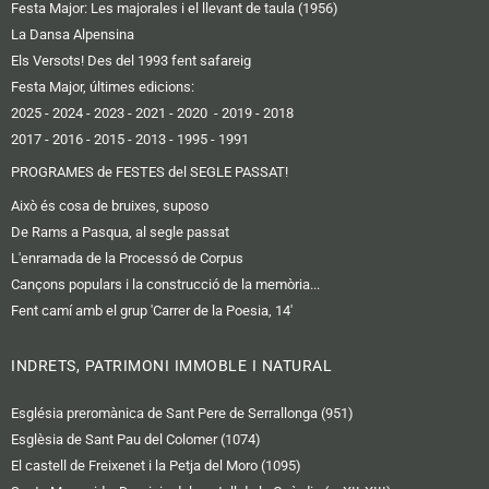
Festa Major: Les majorales i el llevant de taula (1956)
La Dansa Alpensina
Els Versots! Des del 1993 fent safareig
Festa Major, últimes edicions:
2025
- 2024
-
2023
-
2021
-
2020
-
2019
-
2018
2017
-
2016 -
2015
-
2013
-
1995
-
1991
PROGRAMES de FESTES del SEGLE PASSAT!
Això és cosa de bruixes, suposo
De Rams a Pasqua, al segle passat
L'enramada de la Processó de Corpus
Cançons populars i la construcció de la memòria...
Fent camí amb el grup 'Carrer de la Poesia, 14'
INDRETS, PATRIMONI IMMOBLE I NATURAL
Església preromànica de Sant Pere de Serrallonga (951)
Esglèsia de Sant Pau del Colomer (1074)
El castell de Freixenet i la Petja del Moro (1095)