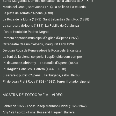
Santa Margarida. Dominis del castell de la Guàrdia (s. XII-XIII)
Masia del Graell, Sant Joan (1714), la pallissa i la teuleria
La pleta de Torrats d'Alpens (1638)
La Roca de la Lluna (1873). Sant Sebastià i Sant Roc (1888)
La carretera d'Alpens (1881). La Pubilla de Catalunya
L'antic Hostal de Pedres Negres
Primera captació municipal d'aigües d'Alpens (1927)
Cafè teatre Casino d’Alpens, inaugurat l’any 1928
De quan Roca de Pena esdevé la Roca dels Encantats
La font de la Llena, senyorial i esplèndida com sempre
Pl. de Josep Cabrinetty – La Batalla d’Alpens (1873)
Pl. d'Agustí Canelles i Carrera (1765 – 1818)
El safareig públic d'Alpens... Fer bugada, sabó i lleixiu
Pl. de Joan Prat i Roca (1898 - 1985), ferrer i forjador alpensí
MOSTRA DE FOTOGRAFIA I VÍDEO
Febrer de 1927 - Fons: Josep Marimon i Vidal (1879-1942)
Any 1927 aprox. - Fons: Rossend Flaquer i Barrera