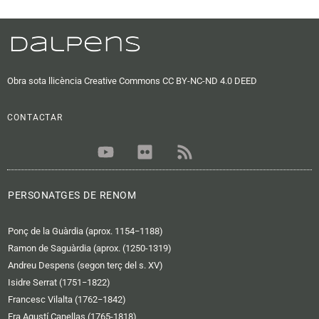
Obra sota llicència Creative Commons CC BY-NC-ND 4.0 DEED
CONTACTAR
Y
F
R
o
l
s
u
i
s
t
c
PERSONATGES DE RENOM
u
k
b
r
Ponç de la Guàrdia (aprox. 1154−1188)
e
Ramon de Saguàrdia (aprox. (1250-1319)
Andreu Despens (segon terç del s. XV)
Isidre Serrat (1751−1822)
Francesc Vilalta (1762−1842)
Fra Agustí Canellas (1765-1818)