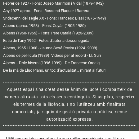
Febrer de 1927 - Fons: Josep Marimon i Vidal (1879-1942)
Any 1927 aprox. - Fons: Rossend Flaquer i Barrera
3r decenni del segle XX - Fons: Francesc Blasi (1875-1949)
Alpens (aprox. 1958) - Fons: Cuyàs (1905-1980)
Alpens (1960-1965) - Fons: Pere Català (1923-2009)
Estiu de l’any 1962 - Fotos d'autoria desconeguda
Alpens, 1965 i 1968 - Jaume Sesé Rovira (1924−2008)
Alpens de pel·lícula (1989). Vídeos per al record - Ll. Suri
Alpens... Dolç hivern! (1996-1999) - De Francesc Ordeig
De la mà de Lluc Plans, un toc d’actualitat… mirant al futur!
Aquest espai s'ha creat sense ànim de lucre i comparteix de
manera altruista tots els seus continguts. Si us plau, respecteu
els termes de la llicència. I no l'utilitzeu amb finalitats
comercials, ja siguin de gestió privada o pública, sense
autorització expressa.
Utilitzem galetes per oferir-te una millor experiència, analitzar el