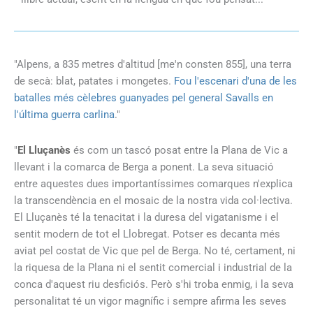
"Alpens, a 835 metres d'altitud [me'n consten 855], una terra
de secà: blat, patates i mongetes.
Fou l'escenari d'una de les
batalles més cèlebres guanyades pel general Savalls en
l'última guerra carlina
."
"
El Lluçanès
és com un tascó posat entre la Plana de Vic a
llevant i la comarca de Berga a ponent. La seva situació
entre aquestes dues importantíssimes comarques n'explica
la transcendència en el mosaic de la nostra vida col·lectiva.
El Lluçanès té la tenacitat i la duresa del vigatanisme i el
sentit modern de tot el Llobregat. Potser es decanta més
aviat pel costat de Vic que pel de Berga. No té, certament, ni
la riquesa de la Plana ni el sentit comercial i industrial de la
conca d'aquest riu desficiós. Però s'hi troba enmig, i la seva
personalitat té un vigor magnífic i sempre afirma les seves