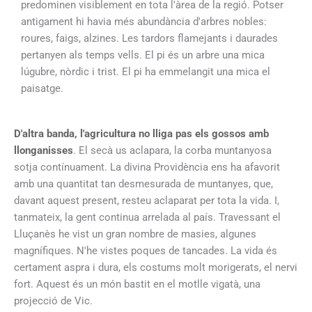
predominen visiblement en tota l'àrea de la regió. Potser
antigament hi havia més abundància d'arbres nobles:
roures, faigs, alzines. Les tardors flamejants i daurades
pertanyen als temps vells. El pi és un arbre una mica
lúgubre, nòrdic i trist. El pi ha emmelangit una mica el
paisatge.
D'altra banda, l'agricultura no lliga pas els gossos amb
llonganisses
. El secà us aclapara, la corba muntanyosa
sotja contínuament. La divina Providència ens ha afavorit
amb una quantitat tan desmesurada de muntanyes, que,
davant aquest present, resteu aclaparat per tota la vida. I,
tanmateix, la gent continua arrelada al país. Travessant el
Lluçanès he vist un gran nombre de masies, algunes
magnífiques. N'he vistes poques de tancades. La vida és
certament aspra i dura, els costums molt morigerats, el nervi
fort. Aquest és un món bastit en el motlle vigatà, una
projecció de Vic.