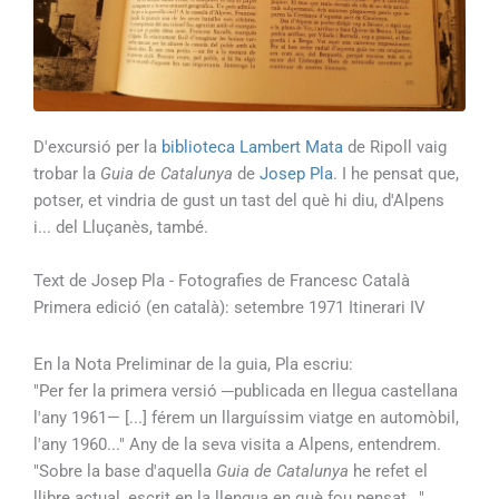
D'excursió per la
biblioteca Lambert Mata
de Ripoll vaig
trobar la
Guia de Catalunya
de
Josep Pla
. I he pensat que,
potser, et vindria de gust un tast del què hi diu, d'Alpens
i... del Lluçanès, també.
Text de Josep Pla - Fotografies de Francesc Català
Primera edició (en català): setembre 1971 Itinerari IV
En la Nota Preliminar de la guia, Pla escriu:
"Per fer la primera versió ─publicada en llegua castellana
l'any 1961— [...] férem un llarguíssim viatge en automòbil,
l'any 1960..." Any de la seva visita a Alpens,
entendrem
.
"Sobre la base d'aquella
Guia de Catalunya
he refet el
llibre actual, escrit en la llengua en què fou pensat..."