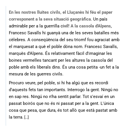
En les nostres lluites civils, el Lluçanès hi féu el paper
corresponent a la seva situació geogràfica
. Un país
admirable per a la guerrilla civil!
A la cassola d'Alpens
,
Francesc Savalls hi guanyà una de les seves batalles més
cèlebres. A conseqüència del seu triomf fou agraciat amb
el marquesat a què el poble dóna nom. Francesc Savalls,
marquès d'Alpens. És relativament fàcil d'imaginar les
boines vermelles tancant per les altures la cassola del
poble amb els liberals dins. És una cosa petita -un fet a la
mesura de les guerres civils.
Procuro veure, pel poble, si hi ha algú que es recordi
d'aquests fets tan importants. Interrogo la gent. Ningú no
en sap res. Ningú no n'ha sentit parlar. Tot s'esvaí en un
passat boirós que no és ni passat per a la gent. L'única
cosa que pesa, que dura, és tot allò que està pastat amb
la terra.
[...]