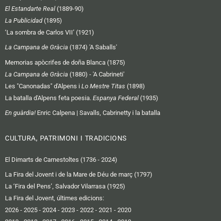
El Estandarte Real
(1889-90)
La Publicidad
(1895)
‘La sombra de Carlos VII’ (1921)
La Campana de Gràcia
(1874) 'A Saballs'
Memorias apòcrifes de doña Blanca (1875)
La Campana de Gràcia
(1880) - 'A Cabrineti'
Les "Canonadas" d'Alpens i
Lo Mestre Titas
(1898)
La batalla d'Alpens feta poesia.
Espanya Federal
(1935)
En guàrdia!
Enric Calpena | Savalls, Cabrinetty i la batalla
CULTURA, PATRIMONI I TRADICIONS
El Dimarts de Carnestoltes (1736 - 2024)
La Fira del Jovent i de la Mare de Déu de març (1797)
La ‘Fira del Pens’, Salvador Vilarrasa (1925)
La Fira del Jovent, últimes edicions:
2026
-
2025
-
2024
-
2023
-
2022
-
2021
-
2020