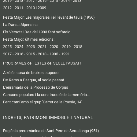
2019 -
2018
-
2017
-
2016
-
2015
-
2014
-
2013
2012 -
2011
-
2010 i 2009
Festa Major: Les majorales i el llevant de taula (1956)
La Dansa Alpensina
Els Versots! Des del 1993 fent safareig
Festa Major, últimes edicions:
2025
- 2024
-
2023
-
2021
-
2020
-
2019
-
2018
2017
-
2016 -
2015
-
2013
-
1995
-
1991
PROGRAMES de FESTES del SEGLE PASSAT!
Això és cosa de bruixes, suposo
De Rams a Pasqua, al segle passat
L'enramada de la Processó de Corpus
Cançons populars i la construcció de la memòria...
Fent camí amb el grup 'Carrer de la Poesia, 14'
INDRETS, PATRIMONI IMMOBLE I NATURAL
Església preromànica de Sant Pere de Serrallonga (951)