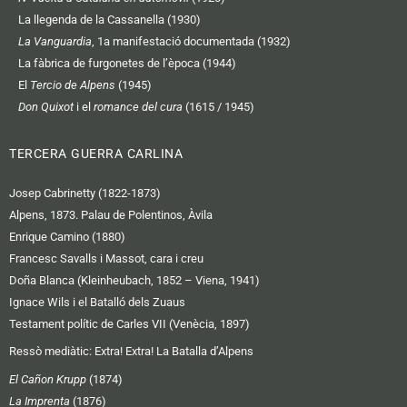
La llegenda de la Cassanella (1930)
La Vanguardia
, 1a manifestació documentada (1932)
La fàbrica de furgonetes de l’època (1944)
El
Tercio de Alpens
(1945)
Don Quixot
i el
romance del cura
(1615 / 1945)
TERCERA GUERRA CARLINA
Josep Cabrinetty (1822-1873)
Alpens, 1873. Palau de Polentinos, Àvila
Enrique Camino (1880)
Francesc Savalls i Massot, cara i creu
Doña Blanca (Kleinheubach, 1852 – Viena, 1941)
Ignace Wils i el Batalló dels Zuaus
Testament polític de Carles VII (Venècia, 1897)
Ressò mediàtic:
Extra! Extra! La Batalla d’Alpens
El Cañon Krupp
(1874)
La Imprenta
(1876)