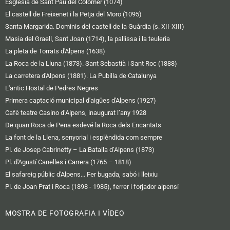
Esglèsia de Sant Pau del Colomer (1074)
El castell de Freixenet i la Petja del Moro (1095)
Santa Margarida. Dominis del castell de la Guàrdia (s. XII-XIII)
Masia del Graell, Sant Joan (1714), la pallissa i la teuleria
La pleta de Torrats d'Alpens (1638)
La Roca de la Lluna (1873). Sant Sebastià i Sant Roc (1888)
La carretera d'Alpens (1881). La Pubilla de Catalunya
L'antic Hostal de Pedres Negres
Primera captació municipal d'aigües d'Alpens (1927)
Cafè teatre Casino d’Alpens, inaugurat l’any 1928
De quan Roca de Pena esdevé la Roca dels Encantats
La font de la Llena, senyorial i esplèndida com sempre
Pl. de Josep Cabrinetty – La Batalla d’Alpens (1873)
Pl. d'Agustí Canelles i Carrera (1765 – 1818)
El safareig públic d'Alpens... Fer bugada, sabó i lleixiu
Pl. de Joan Prat i Roca (1898 - 1985), ferrer i forjador alpensí
MOSTRA DE FOTOGRAFIA I VÍDEO