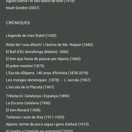
Agustí Bartra i el seu bastó de boix (1978)
Noah Gordon (2007)
CRÒNIQUES
Llegenda de mas Rubió (1650)
Relat del '
cura difunto
' i l'ànima de Ms. Roquer (1680)
El
Ball d’En Serrallonga
(Mataró, 1856)
El tren que havia de passar per Alpens (1860)
El pobre mestre! (1873)
L'Escola d'Alpens, 140 anys d'història (1878-2018)
Les monges dominiques (1878)
-
L' escola (1967)
L’escola de la Placeta (1967)
Tributació: Catalunya i Espanya (1896)
La Escena Catalana
(1906)
El tren Renard (1908)
Tartanes i auto de línia (1911-1920)
Alpens, terme de poca aigua i gens d'arbrat (1913)
IV Vuelta a Cataluña en automóvil
(1920)