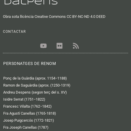
Obra sota llicència Creative Commons CC BY-NC-ND 4.0 DEED
CONTACTAR
Y
F
R
o
l
s
u
i
s
t
c
PERSONATGES DE RENOM
u
k
b
r
Ponç de la Guàrdia (aprox. 1154−1188)
e
Ramon de Saguàrdia (aprox. (1250-1319)
Andreu Despens (segon terç del s. XV)
Isidre Serrat (1751−1822)
Francesc Vilalta (1762−1842)
Fra Agustí Canellas (1765-1818)
Josep Puigcercós (1772-1821)
Fra Joseph Canellas (1787)