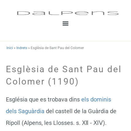
Vés
al
contingut
Inici
»
Indrets
»
Esglèsia de Sant Pau del Colomer
Esglèsia de Sant Pau del
Colomer (1190)
Església que es trobava dins
els dominis
dels Saguàrdia
del castell de la Guàrdia de
Ripoll (Alpens, les Llosses. s. Ⅻ - ⅪⅤ).