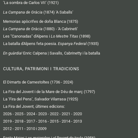
‘La sombra de Carlos VII’ (1921)
La Campana de Gràcia
(1874) 'A Saballs'
Memorias apòcrifes de doña Blanca (1875)
La Campana de Gràcia
(1880) - 'A Cabrineti'
Les "Canonadas" d'Alpens i
Lo Mestre Titas
(1898)
La batalla d'Alpens feta poesia.
Espanya Federal
(1935)
En guàrdia!
Enric Calpena | Savalls, Cabrinetty i la batalla
CULTURA, PATRIMONI I TRADICIONS
El Dimarts de Carnestoltes (1736 - 2024)
La Fira del Jovent i de la Mare de Déu de març (1797)
La ‘Fira del Pens’, Salvador Vilarrasa (1925)
La Fira del Jovent, últimes edicions:
2026
-
2025
-
2024
-
2023
-
2022
-
2021
-
2020
2019 -
2018
-
2017
-
2016
-
2015
-
2014
-
2013
2012 -
2011
-
2010 i 2009
Festa Major: Les majorales i el llevant de taula (1956)