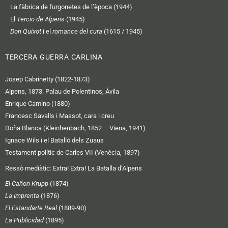
La fàbrica de furgonetes de l’època (1944)
El
Tercio de Alpens
(1945)
Don Quixot
i el
romance del cura
(1615 / 1945)
TERCERA GUERRA CARLINA
Josep Cabrinetty (1822-1873)
Alpens, 1873. Palau de Polentinos, Àvila
Enrique Camino (1880)
Francesc Savalls i Massot, cara i creu
Doña Blanca (Kleinheubach, 1852 – Viena, 1941)
Ignace Wils i el Batalló dels Zuaus
Testament polític de Carles VII (Venècia, 1897)
Ressò mediàtic:
Extra! Extra! La Batalla d’Alpens
El Cañon Krupp
(1874)
La Imprenta
(1876)
El Estandarte Real
(1889-90)
La Publicidad
(1895)