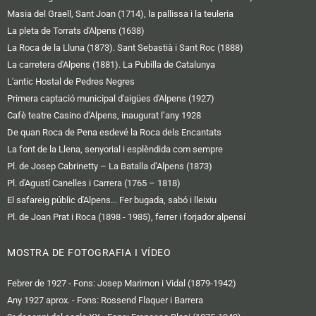
Masia del Graell, Sant Joan (1714), la pallissa i la teuleria
La pleta de Torrats d'Alpens (1638)
La Roca de la Lluna (1873). Sant Sebastià i Sant Roc (1888)
La carretera d'Alpens (1881). La Pubilla de Catalunya
L'antic Hostal de Pedres Negres
Primera captació municipal d'aigües d'Alpens (1927)
Cafè teatre Casino d’Alpens, inaugurat l’any 1928
De quan Roca de Pena esdevé la Roca dels Encantats
La font de la Llena, senyorial i esplèndida com sempre
Pl. de Josep Cabrinetty – La Batalla d’Alpens (1873)
Pl. d'Agustí Canelles i Carrera (1765 – 1818)
El safareig públic d'Alpens... Fer bugada, sabó i lleixiu
Pl. de Joan Prat i Roca (1898 - 1985), ferrer i forjador alpensí
MOSTRA DE FOTOGRAFIA I VÍDEO
Febrer de 1927 - Fons: Josep Marimon i Vidal (1879-1942)
Any 1927 aprox. - Fons: Rossend Flaquer i Barrera