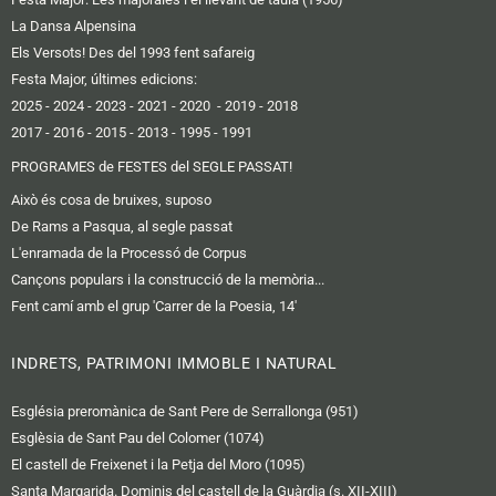
La Dansa Alpensina
Els Versots! Des del 1993 fent safareig
Festa Major, últimes edicions:
2025
- 2024
-
2023
-
2021
-
2020
-
2019
-
2018
2017
-
2016 -
2015
-
2013
-
1995
-
1991
PROGRAMES de FESTES del SEGLE PASSAT!
Això és cosa de bruixes, suposo
De Rams a Pasqua, al segle passat
L'enramada de la Processó de Corpus
Cançons populars i la construcció de la memòria...
Fent camí amb el grup 'Carrer de la Poesia, 14'
INDRETS, PATRIMONI IMMOBLE I NATURAL
Església preromànica de Sant Pere de Serrallonga (951)
Esglèsia de Sant Pau del Colomer (1074)
El castell de Freixenet i la Petja del Moro (1095)
Santa Margarida. Dominis del castell de la Guàrdia (s. XII-XIII)