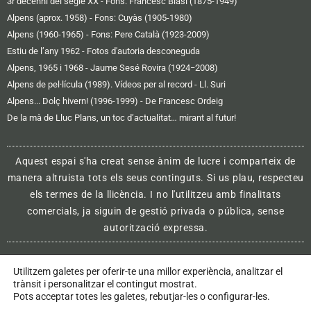
3r decenni del segle XX - Fons: Francesc Blasi (1875-1949)
Alpens (aprox. 1958) - Fons: Cuyàs (1905-1980)
Alpens (1960-1965) - Fons: Pere Català (1923-2009)
Estiu de l’any 1962 - Fotos d'autoria desconeguda
Alpens, 1965 i 1968 - Jaume Sesé Rovira (1924−2008)
Alpens de pel·lícula (1989). Vídeos per al record - Ll. Suri
Alpens... Dolç hivern! (1996-1999) - De Francesc Ordeig
De la mà de Lluc Plans, un toc d’actualitat… mirant al futur!
Aquest espai s'ha creat sense ànim de lucre i comparteix de
manera altruista tots els seus continguts. Si us plau, respecteu
els termes de la llicència. I no l'utilitzeu amb finalitats
comercials, ja siguin de gestió privada o pública, sense
autorització expressa.
Utilitzem galetes per oferir-te una millor experiència, analitzar el
Avís legal i política de privacitat
trànsit i personalitzar el contingut mostrat.
Pots acceptar totes les galetes, rebutjar-les o configurar-les.