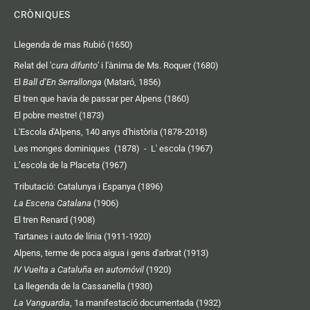
CRÒNIQUES
Llegenda de mas Rubió (1650)
Relat del '
cura difunto
' i l'ànima de Ms. Roquer (1680)
El
Ball d’En Serrallonga
(Mataró, 1856)
El tren que havia de passar per Alpens (1860)
El pobre mestre! (1873)
L'Escola d'Alpens, 140 anys d'història (1878-2018)
Les monges dominiques (1878)
-
L' escola (1967)
L’escola de la Placeta (1967)
Tributació: Catalunya i Espanya (1896)
La Escena Catalana
(1906)
El tren Renard (1908)
Tartanes i auto de línia (1911-1920)
Alpens, terme de poca aigua i gens d'arbrat (1913)
IV Vuelta a Cataluña en automóvil
(1920)
La llegenda de la Cassanella (1930)
La Vanguardia
, 1a manifestació documentada (1932)