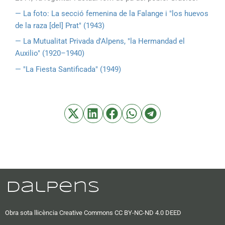
— La foto: La secció femenina de la Falange i "los huevos
de la raza [del] Prat" (1943)
— La Mutualitat Privada d'Alpens, "la Hermandad el
Auxilio" (1920–1940)
— "La Fiesta Santificada" (1949)
Obra sota llicència Creative Commons CC BY-NC-ND 4.0 DEED