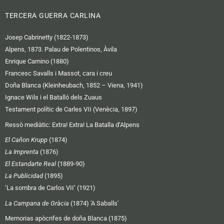
TERCERA GUERRA CARLINA
Josep Cabrinetty (1822-1873)
Alpens, 1873. Palau de Polentinos, Àvila
Enrique Camino (1880)
Francesc Savalls i Massot, cara i creu
Doña Blanca (Kleinheubach, 1852 – Viena, 1941)
Ignace Wils i el Batalló dels Zuaus
Testament polític de Carles VII (Venècia, 1897)
Ressò mediàtic:
Extra! Extra! La Batalla d’Alpens
El Cañon Krupp
(1874)
La Imprenta
(1876)
El Estandarte Real
(1889-90)
La Publicidad
(1895)
‘La sombra de Carlos VII’ (1921)
La Campana de Gràcia
(1874) 'A Saballs'
Memorias apòcrifes de doña Blanca (1875)