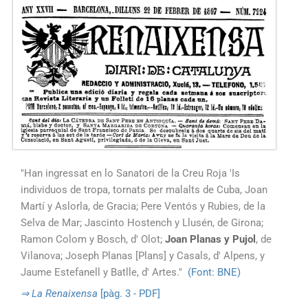
"Han ingressat en lo Sanatori de la Creu Roja 'Is
individuos de tropa, tornats per malalts de Cuba, Joan
Martí y Aslorla, de Gracia; Pere Ventós y Rubies, de la
Selva de Mar; Jascinto Hostench y Llusén, de Girona;
Ramon Colom y Bosch, d' Olot;
Joan Planas y Pujol
, de
Vilanova; Joseph Planas [Plans] y Casals, d' Alpens, y
Jaume Estefanell y Batlle, d' Artes."
(Font: BNE)
⇒ La Renaixensa
[pàg. 3 - PDF]