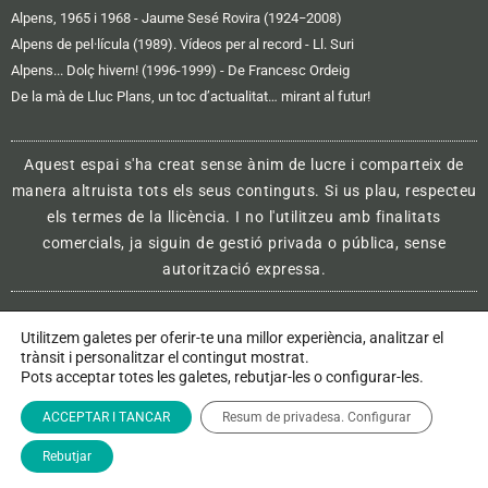
Alpens, 1965 i 1968 - Jaume Sesé Rovira (1924−2008)
Alpens de pel·lícula (1989). Vídeos per al record - Ll. Suri
Alpens... Dolç hivern! (1996-1999) - De Francesc Ordeig
De la mà de Lluc Plans, un toc d’actualitat… mirant al futur!
Aquest espai s'ha creat sense ànim de lucre i comparteix de
manera altruista tots els seus continguts. Si us plau, respecteu
els termes de la llicència. I no l'utilitzeu amb finalitats
comercials, ja siguin de gestió privada o pública, sense
autorització expressa.
Utilitzem galetes per oferir-te una millor experiència, analitzar el
Avís legal i política de privacitat
trànsit i personalitzar el contingut mostrat.
Pots acceptar totes les galetes, rebutjar-les o configurar-les.
Política de galetes (cookies)
ACCEPTAR I TANCAR
Resum de privadesa. Configurar
Rebutjar
Contactar