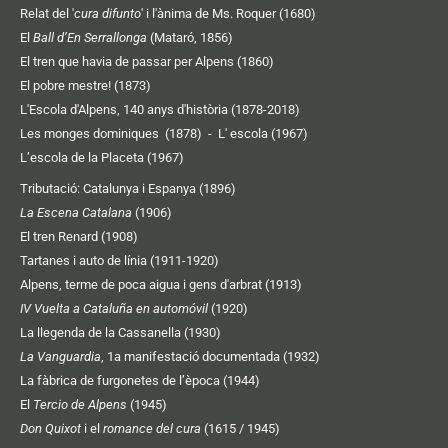
Relat del '
cura difunto
' i l'ànima de Ms. Roquer (1680)
El
Ball d’En Serrallonga
(Mataró, 1856)
El tren que havia de passar per Alpens (1860)
El pobre mestre! (1873)
L'Escola d'Alpens, 140 anys d'història (1878-2018)
Les monges dominiques (1878)
-
L' escola (1967)
L’escola de la Placeta (1967)
Tributació: Catalunya i Espanya (1896)
La Escena Catalana
(1906)
El tren Renard (1908)
Tartanes i auto de línia (1911-1920)
Alpens, terme de poca aigua i gens d'arbrat (1913)
IV Vuelta a Cataluña en automóvil
(1920)
La llegenda de la Cassanella (1930)
La Vanguardia
, 1a manifestació documentada (1932)
La fàbrica de furgonetes de l’època (1944)
El
Tercio de Alpens
(1945)
Don Quixot
i el
romance del cura
(1615 / 1945)