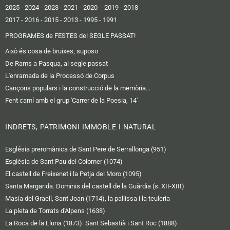
2025
- 2024
-
2023
-
2021
-
2020
-
2019
-
2018
2017
-
2016 -
2015
-
2013
-
1995
-
1991
PROGRAMES de FESTES del SEGLE PASSAT!
Això és cosa de bruixes, suposo
De Rams a Pasqua, al segle passat
L'enramada de la Processó de Corpus
Cançons populars i la construcció de la memòria...
Fent camí amb el grup 'Carrer de la Poesia, 14'
INDRETS, PATRIMONI IMMOBLE I NATURAL
Església preromànica de Sant Pere de Serrallonga (951)
Esglèsia de Sant Pau del Colomer (1074)
El castell de Freixenet i la Petja del Moro (1095)
Santa Margarida. Dominis del castell de la Guàrdia (s. XII-XIII)
Masia del Graell, Sant Joan (1714), la pallissa i la teuleria
La pleta de Torrats d'Alpens (1638)
La Roca de la Lluna (1873). Sant Sebastià i Sant Roc (1888)