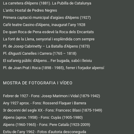
La carretera d'Alpens (1881). La Pubilla de Catalunya
L'antic Hostal de Pedres Negres
Primera captació municipal d'aigües d'Alpens (1927)
Cafè teatre Casino d’Alpens, inaugurat l’any 1928
De quan Roca de Pena esdevé la Roca dels Encantats
La font de la Llena, senyorial i esplèndida com sempre
Pl. de Josep Cabrinetty – La Batalla d’Alpens (1873)
Pl. d'Agustí Canelles i Carrera (1765 – 1818)
El safareig públic d'Alpens... Fer bugada, sabó i lleixiu
Pl. de Joan Prat i Roca (1898 - 1985), ferrer i forjador alpensí
MOSTRA DE FOTOGRAFIA I VÍDEO
Febrer de 1927 - Fons: Josep Marimon i Vidal (1879-1942)
Any 1927 aprox. - Fons: Rossend Flaquer i Barrera
3r decenni del segle XX - Fons: Francesc Blasi (1875-1949)
Alpens (aprox. 1958) - Fons: Cuyàs (1905-1980)
Alpens (1960-1965) - Fons: Pere Català (1923-2009)
Estiu de l’any 1962 - Fotos d'autoria desconeguda