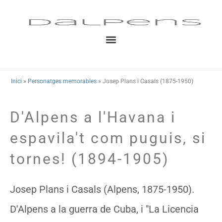
Vés
al
contingut
Inici
»
Personatges memorables
»
Josep Plans i Casals (1875-1950)
D'Alpens a l'Havana i
espavila't com puguis, si
tornes! (1894-1905)
Josep Plans i Casals (Alpens, 1875-1950).
D'Alpens a la guerra de Cuba, i "La Licencia