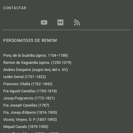
CONTACTAR
Y
F
R
o
l
s
u
i
s
t
c
PERSONATGES DE RENOM
u
k
b
r
Ponç de la Guàrdia (aprox. 1154−1188)
e
Ramon de Saguàrdia (aprox. (1250-1319)
Andreu Despens (segon terç del s. XV)
Isidre Serrat (1751−1822)
Francesc Vilalta (1762−1842)
Fra Agustí Canellas (1765-1818)
Josep Puigcercós (1772-1821)
Fra Joseph Canellas (1787)
Fra. Josep d’Alpens (1816-1905)
Vicenç Vinyes, O. P. (1837-1892)
Miquel Casals (1879-1950)