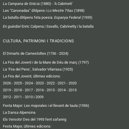
La Campana de Gràcia
(1880) - 'A Cabrineti'
Les "Canonadas" d'Alpens i
Lo Mestre Titas
(1898)
La batalla d'Alpens feta poesia.
Espanya Federal
(1935)
En guàrdia!
Enric Calpena | Savalls, Cabrinetty i la batalla
CULTURA, PATRIMONI I TRADICIONS
El Dimarts de Carnestoltes (1736 - 2024)
La Fira del Jovent i de la Mare de Déu de març (1797)
La ‘Fira del Pens’, Salvador Vilarrasa (1925)
La Fira del Jovent, últimes edicions:
2026
-
2025
-
2024
-
2023
-
2022
-
2021
-
2020
2019 -
2018
-
2017
-
2016
-
2015
-
2014
-
2013
2012 -
2011
-
2010 i 2009
Festa Major: Les majorales i el llevant de taula (1956)
La Dansa Alpensina
Els Versots! Des del 1993 fent safareig
Festa Major, últimes edicions: