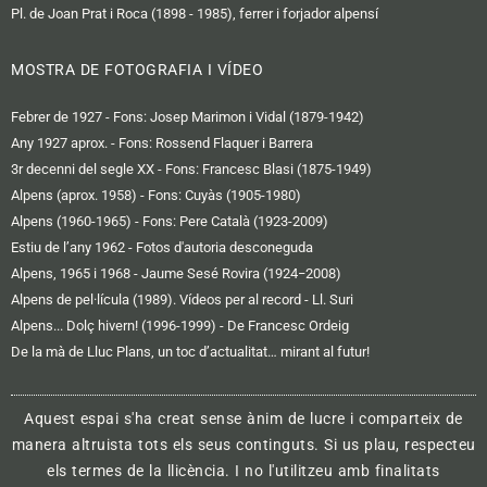
Pl. de Joan Prat i Roca (1898 - 1985), ferrer i forjador alpensí
MOSTRA DE FOTOGRAFIA I VÍDEO
Febrer de 1927 - Fons: Josep Marimon i Vidal (1879-1942)
Any 1927 aprox. - Fons: Rossend Flaquer i Barrera
3r decenni del segle XX - Fons: Francesc Blasi (1875-1949)
Alpens (aprox. 1958) - Fons: Cuyàs (1905-1980)
Alpens (1960-1965) - Fons: Pere Català (1923-2009)
Estiu de l’any 1962 - Fotos d'autoria desconeguda
Alpens, 1965 i 1968 - Jaume Sesé Rovira (1924−2008)
Alpens de pel·lícula (1989). Vídeos per al record - Ll. Suri
Alpens... Dolç hivern! (1996-1999) - De Francesc Ordeig
De la mà de Lluc Plans, un toc d’actualitat… mirant al futur!
Aquest espai s'ha creat sense ànim de lucre i comparteix de
manera altruista tots els seus continguts. Si us plau, respecteu
els termes de la llicència. I no l'utilitzeu amb finalitats