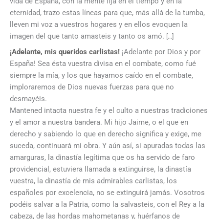
vida de España, con la mente fija en el tiempo y en la
eternidad, trazo estas líneas para que, más allá de la tumba,
lleven mi voz a vuestros hogares y en ellos evoquen la
imagen del que tanto amasteis y tanto os amó.
[...]
¡Adelante, mis queridos carlistas!
¡Adelante por Dios y por
España! Sea ésta vuestra divisa en el combate, como fué
siempre la mía, y los que hayamos caído en el combate,
imploraremos de Dios nuevas fuerzas para que no
desmayéis.
Mantened intacta nuestra fe y el culto a nuestras tradiciones
y el amor a nuestra bandera. Mi hijo Jaime, o el que en
derecho y sabiendo lo que en derecho significa y exige, me
suceda, continuará mi obra. Y aún así, si apuradas todas las
amarguras, la dinastía legítima que os ha servido de faro
providencial, estuviera llamada a extinguirse, la dinastía
vuestra, la dinastía de mis admirables carlistas, los
españoles por excelencia, no se extinguirá jamás. Vosotros
podéis salvar a la Patria, como la salvasteis, con el Rey a la
cabeza, de las hordas mahometanas y, huérfanos de