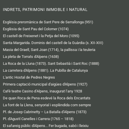
INDRETS, PATRIMONI IMMOBLE I NATURAL
Església preromànica de Sant Pere de Serrallonga (951)
Esglèsia de Sant Pau del Colomer (1074)
El castell de Freixenet i la Petja del Moro (1095)
Santa Margarida. Dominis del castell de la Guàrdia (s. XII-XIII)
Masia del Graell, Sant Joan (1714), la pallissa i la teuleria
La pleta de Torrats d'Alpens (1638)
La Roca de la Lluna (1873). Sant Sebastià i Sant Roc (1888)
La carretera d'Alpens (1881). La Pubilla de Catalunya
L'antic Hostal de Pedres Negres
Primera captació municipal d'aigües d'Alpens (1927)
Cafè teatre Casino d’Alpens, inaugurat l’any 1928
De quan Roca de Pena esdevé la Roca dels Encantats
La font de la Llena, senyorial i esplèndida com sempre
Pl. de Josep Cabrinetty – La Batalla d’Alpens (1873)
Pl. d'Agustí Canelles i Carrera (1765 – 1818)
El safareig públic d'Alpens... Fer bugada, sabó i lleixiu