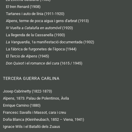
El tren Renard (1908)
Tartanes i auto de línia (1911-1920)
Alpens, terme de poca aigua i gens d'arbrat (1913)
IV Vuelta a Cataluña en automóvil
(1920)
La llegenda de la Cassanella (1930)
La Vanguardia
, 1a manifestació documentada (1932)
La fàbrica de furgonetes de l’època (1944)
El
Tercio de Alpens
(1945)
Don Quixot
i el
romance del cura
(1615 / 1945)
TERCERA GUERRA CARLINA
Josep Cabrinetty (1822-1873)
Alpens, 1873. Palau de Polentinos, Àvila
Enrique Camino (1880)
Francesc Savalls i Massot, cara i creu
Doña Blanca (Kleinheubach, 1852 – Viena, 1941)
Ignace Wils i el Batalló dels Zuaus