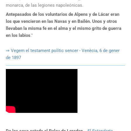
monarca, de las legiones napoleónicas.
Antepasados de los voluntarios de Alpens y de Lácar eran
los que vencieron en las Navas y en Bailén. Unos y otros
llevaban la misma fe en el alma y el mismo grito de guerra
en los labios
."
⇒ Vegem el testament polític sencer - Venècia, 6 de gener
de 1897
De les seva estada al Palau de Loredan
...
El Estandarte