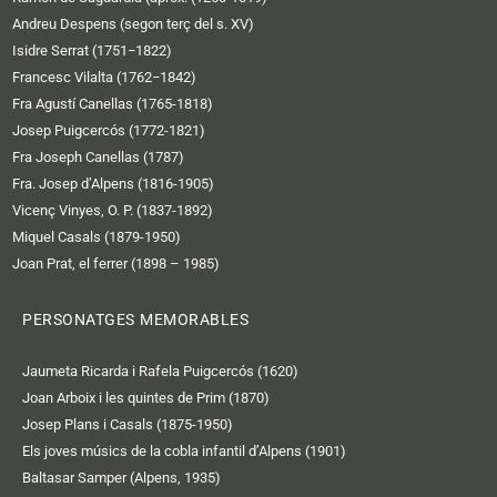
Andreu Despens (segon terç del s. XV)
Isidre Serrat (1751−1822)
Francesc Vilalta (1762−1842)
Fra Agustí Canellas (1765-1818)
Josep Puigcercós (1772-1821)
Fra Joseph Canellas (1787)
Fra. Josep d’Alpens (1816-1905)
Vicenç Vinyes, O. P. (1837-1892)
Miquel Casals (1879-1950)
Joan Prat, el ferrer (1898 – 1985)
PERSONATGES MEMORABLES
Jaumeta Ricarda i Rafela Puigcercós (1620)
Joan Arboix i les quintes de Prim (1870)
Josep Plans i Casals (1875-1950)
Els joves músics de la cobla infantil d’Alpens (1901)
Baltasar Samper (Alpens, 1935)