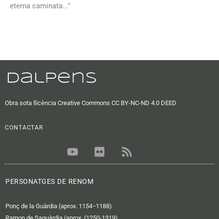
eterna caminata..."
Obra sota llicència Creative Commons CC BY-NC-ND 4.0 DEED
CONTACTAR
Y
F
R
o
l
s
u
i
s
t
c
PERSONATGES DE RENOM
u
k
b
r
Ponç de la Guàrdia (aprox. 1154−1188)
e
Ramon de Saguàrdia (aprox. (1250-1319)