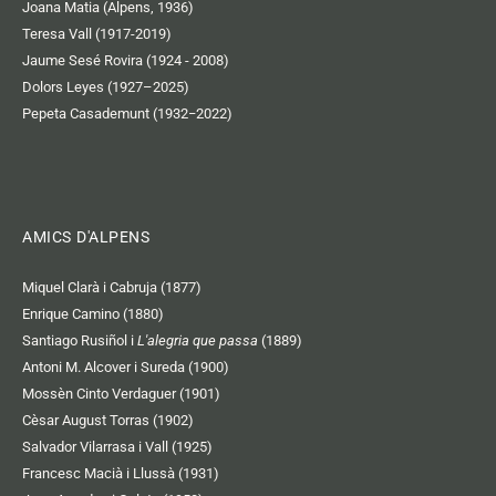
Joana Matia (Alpens, 1936)
Teresa Vall (1917-2019)
Jaume Sesé Rovira (1924 - 2008)
Dolors Leyes (1927–2025)
Pepeta Casademunt (1932−2022)
AMICS D'ALPENS
Miquel Clarà i Cabruja (1877)
Enrique Camino (1880)
Santiago Rusiñol i
L'alegria que passa
(1889)
Antoni M. Alcover i Sureda (1900)
Mossèn Cinto Verdaguer (1901)
Cèsar August Torras (1902)
Salvador Vilarrasa i Vall (1925)
Francesc Macià i Llussà (1931)