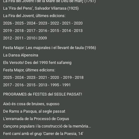
La Fira del Jovent i de la Mare de Déu de març (1797)
La ‘Fira del Pens’, Salvador Vilarrasa (1925)
La Fira del Jovent, últimes edicions:
2026
-
2025
-
2024
-
2023
-
2022
-
2021
-
2020
2019 -
2018
-
2017
-
2016
-
2015
-
2014
-
2013
2012 -
2011
-
2010 i 2009
Festa Major: Les majorales i el llevant de taula (1956)
La Dansa Alpensina
Els Versots! Des del 1993 fent safareig
Festa Major, últimes edicions:
2025
- 2024
-
2023
-
2021
-
2020
-
2019
-
2018
2017
-
2016 -
2015
-
2013
-
1995
-
1991
PROGRAMES de FESTES del SEGLE PASSAT!
Això és cosa de bruixes, suposo
De Rams a Pasqua, al segle passat
L'enramada de la Processó de Corpus
Cançons populars i la construcció de la memòria...
Fent camí amb el grup 'Carrer de la Poesia, 14'