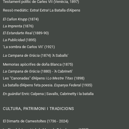
Testament polític de Carles VII (Venècia, 1897)
Ressò mediàtic:
Extra! Extra! La Batalla d’Alpens
El Cañon Krupp
(1874)
La Imprenta
(1876)
El Estandarte Real
(1889-90)
La Publicidad
(1895)
‘La sombra de Carlos VII’ (1921)
La Campana de Gràcia
(1874) 'A Saballs'
Memorias apòcrifes de doña Blanca (1875)
La Campana de Gràcia
(1880) - 'A Cabrineti'
Les "Canonadas" d'Alpens i
Lo Mestre Titas
(1898)
La batalla d'Alpens feta poesia.
Espanya Federal
(1935)
En guàrdia!
Enric Calpena | Savalls, Cabrinetty i la batalla
CULTURA, PATRIMONI I TRADICIONS
El Dimarts de Carnestoltes (1736 - 2024)