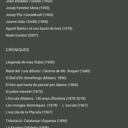
Joan Amades i Gelats (1953)
Josep Ferreter Mora (1955)
Josep Pla i Casadevall (1960)
Jaume Sala i Sivillà (1968)
Agustí Bartra i el seu bastó de boix (1978)
Noah Gordon (2007)
CRÒNIQUES
Llegenda de mas Rubió (1650)
Relat del '
cura difunto
' i l'ànima de Ms. Roquer (1680)
El
Ball d’En Serrallonga
(Mataró, 1856)
El tren que havia de passar per Alpens (1860)
El pobre mestre! (1873)
L'Escola d'Alpens, 140 anys d'història (1878-2018)
Les monges dominiques (1878)
-
L' escola (1967)
L’escola de la Placeta (1967)
Tributació: Catalunya i Espanya (1896)
La Escena Catalana
(1906)