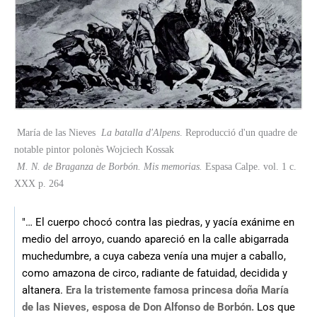
María de las Nieves
La batalla d'Alpens
. Reproducció d'un quadre de
notable pintor polonès Wojciech Kossak
M. N. de Braganza de Borbón. Mis memorias.
Espasa Calpe. vol. 1 c.
XXX p. 264
"… El cuerpo chocó contra las piedras, y yacía exánime en
medio del arroyo, cuando apareció en la calle abigarrada
muchedumbre, a cuya cabeza venía una mujer a caballo,
como amazona de circo, radiante de fatuidad, decidida y
altanera.
Era la tristemente famosa princesa doña María
de las Nieves, esposa de Don Alfonso de Borbón.
Los que