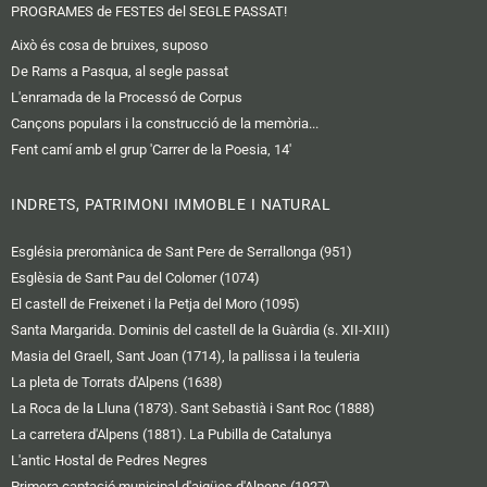
PROGRAMES de FESTES del SEGLE PASSAT!
Això és cosa de bruixes, suposo
De Rams a Pasqua, al segle passat
L'enramada de la Processó de Corpus
Cançons populars i la construcció de la memòria...
Fent camí amb el grup 'Carrer de la Poesia, 14'
INDRETS, PATRIMONI IMMOBLE I NATURAL
Església preromànica de Sant Pere de Serrallonga (951)
Esglèsia de Sant Pau del Colomer (1074)
El castell de Freixenet i la Petja del Moro (1095)
Santa Margarida. Dominis del castell de la Guàrdia (s. XII-XIII)
Masia del Graell, Sant Joan (1714), la pallissa i la teuleria
La pleta de Torrats d'Alpens (1638)
La Roca de la Lluna (1873). Sant Sebastià i Sant Roc (1888)
La carretera d'Alpens (1881). La Pubilla de Catalunya
L'antic Hostal de Pedres Negres
Primera captació municipal d'aigües d'Alpens (1927)