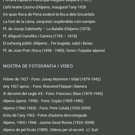
Cafè teatre Casino d’Alpens, inaugurat l’any 1928
De quan Roca de Pena esdevé la Roca dels Encantats
La font de la Llena, senyorial i esplèndida com sempre
Pl. de Josep Cabrinetty – La Batalla d’Alpens (1873)
Pl. d'Agustí Canelles i Carrera (1765 – 1818)
El safareig públic d'Alpens... Fer bugada, sabó i lleixiu
Pl. de Joan Prat i Roca (1898 - 1985), ferrer i forjador alpensí
MOSTRA DE FOTOGRAFIA I VÍDEO
Febrer de 1927 - Fons: Josep Marimon i Vidal (1879-1942)
Any 1927 aprox. - Fons: Rossend Flaquer i Barrera
3r decenni del segle XX - Fons: Francesc Blasi (1875-1949)
Alpens (aprox. 1958) - Fons: Cuyàs (1905-1980)
Alpens (1960-1965) - Fons: Pere Català (1923-2009)
Estiu de l’any 1962 - Fotos d'autoria desconeguda
Alpens, 1965 i 1968 - Jaume Sesé Rovira (1924−2008)
Alpens de pel·lícula (1989). Vídeos per al record - Ll. Suri