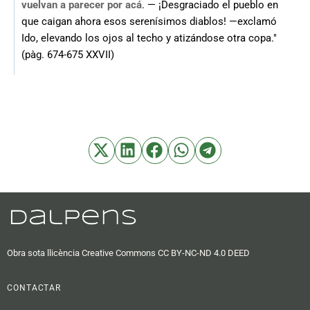
vuelvan a parecer por acá
. — ¡Desgraciado el pueblo en
que caigan ahora esos serenísimos diablos! —exclamó
Ido, elevando los ojos al techo y atizándose otra copa."
(pàg. 674-675 XXVII)
Obra sota llicència Creative Commons CC BY-NC-ND 4.0 DEED
CONTACTAR