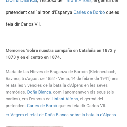
Doña Blanca
,
l
'esposa de
l'infant Alfons
, el germà del
pretendent carlí al tron d’Espanya
Carles de Borbó
que es
feia dir Carlos VII.
Memòries "sobre nuestra campaña en Cataluña en 1872 y
1873 y en el centro en 1874.
Maria de las Nieves de Braganza de Borbón (Kleinheubach,
Baviera, 5 d'agost de 1852 - Viena, 14 de febrer de 1941) ens
relata les vivències de la batalla d'Alpens en les seves
memòries.
Doña Blanca
,
com l'anomenaven els seus (els
carlins), era l'esposa de
l'infant Alfons
, el germà del
pretendent
Carles de Borbó
que es feia dir Carlos VII.
⇒ Vegem el relat de Doña Blanca sobre la batalla d'Alpens.