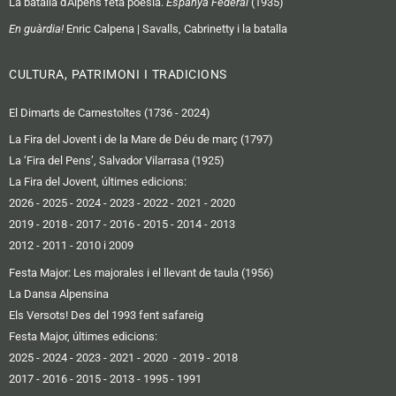
La batalla d'Alpens feta poesia.
Espanya Federal
(1935)
En guàrdia!
Enric Calpena | Savalls, Cabrinetty i la batalla
CULTURA, PATRIMONI I TRADICIONS
El Dimarts de Carnestoltes (1736 - 2024)
La Fira del Jovent i de la Mare de Déu de març (1797)
La ‘Fira del Pens’, Salvador Vilarrasa (1925)
La Fira del Jovent, últimes edicions:
2026
-
2025
-
2024
-
2023
-
2022
-
2021
-
2020
2019 -
2018
-
2017
-
2016
-
2015
-
2014
-
2013
2012 -
2011
-
2010 i 2009
Festa Major: Les majorales i el llevant de taula (1956)
La Dansa Alpensina
Els Versots! Des del 1993 fent safareig
Festa Major, últimes edicions:
2025
- 2024
-
2023
-
2021
-
2020
-
2019
-
2018
2017
-
2016 -
2015
-
2013
-
1995
-
1991