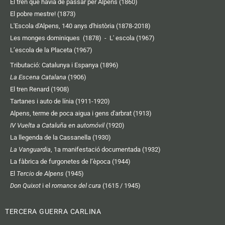
El tren que havia de passar per Alpens (1860)
El pobre mestre! (1873)
L'Escola d'Alpens, 140 anys d'història (1878-2018)
Les monges dominiques (1878)
-
L' escola (1967)
L’escola de la Placeta (1967)
Tributació: Catalunya i Espanya (1896)
La Escena Catalana
(1906)
El tren Renard (1908)
Tartanes i auto de línia (1911-1920)
Alpens, terme de poca aigua i gens d'arbrat (1913)
IV Vuelta a Cataluña en automóvil
(1920)
La llegenda de la Cassanella (1930)
La Vanguardia
, 1a manifestació documentada (1932)
La fàbrica de furgonetes de l’època (1944)
El
Tercio de Alpens
(1945)
Don Quixot
i el
romance del cura
(1615 / 1945)
TERCERA GUERRA CARLINA