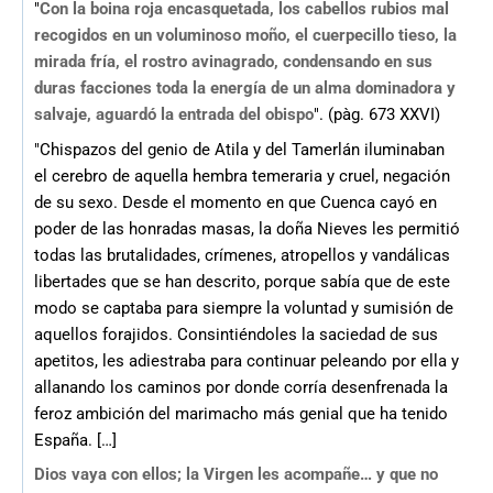
"
Con la boina roja encasquetada, los cabellos rubios mal
recogidos en un voluminoso moño, el cuerpecillo tieso, la
mirada fría, el rostro avinagrado, condensando en sus
duras facciones toda la energía de un alma dominadora y
salvaje, aguardó la entrada del obispo
". (pàg. 673 XXVI)
"Chispazos del genio de Atila y del Tamerlán iluminaban
el cerebro de aquella hembra temeraria y cruel, negación
de su sexo. Desde el momento en que Cuenca cayó en
poder de las honradas masas, la doña Nieves les permitió
todas las brutalidades, crímenes, atropellos y vandálicas
libertades que se han descrito, porque sabía que de este
modo se captaba para siempre la voluntad y sumisión de
aquellos forajidos. Consintiéndoles la saciedad de sus
apetitos, les adiestraba para continuar peleando por ella y
allanando los caminos por donde corría desenfrenada la
feroz ambición del marimacho más genial que ha tenido
España. […]
Dios vaya con ellos; la Virgen les acompañe… y que no