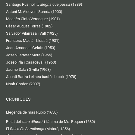
Santiago Rusiñol i
L'alegria que passa
(1889)
Antoni M. Alcover i Sureda (1900)
Mossèn Cinto Verdaguer (1901)
Cèsar August Torras (1902)
Salvador Vilarrasa i Vall (1925)
Francesc Macià i Llussà (1931)
Joan Amades i Gelats (1953)
Josep Ferreter Mora (1955)
Josep Pla i Casadevall (1960)
Jaume Sala i Sivillà (1968)
Agustí Bartra i el seu bastó de boix (1978)
Noah Gordon (2007)
CRÒNIQUES
Llegenda de mas Rubió (1650)
Relat del '
cura difunto
' i l'ànima de Ms. Roquer (1680)
El
Ball d’En Serrallonga
(Mataró, 1856)