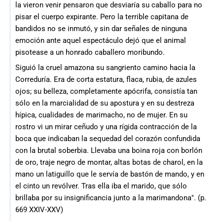
la vieron venir pensaron que desviaría su caballo para no
pisar el cuerpo expirante. Pero la terrible capitana de
bandidos no se inmutó, y sin dar señales de ninguna
emoción ante aquel espectáculo dejó que el animal
pisotease a un honrado caballero moribundo.
Siguió la cruel amazona su sangriento camino hacia la
Correduría. Era de corta estatura, flaca, rubia, de azules
ojos; su belleza, completamente apócrifa, consistía tan
sólo en la marcialidad de su apostura y en su destreza
hípica, cualidades de marimacho, no de mujer. En su
rostro vi un mirar ceñudo y una rígida contracción de la
boca que indicaban la sequedad del corazón confundida
con la brutal soberbia. Llevaba una boina roja con borlón
de oro, traje negro de montar, altas botas de charol, en la
mano un latiguillo que le servía de bastón de mando, y en
el cinto un revólver. Tras ella iba el marido, que sólo
brillaba por su insignificancia junto a la marimandona". (p.
669 XXIV-XXV)