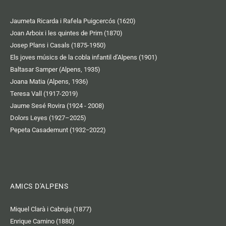
Jaumeta Ricarda i Rafela Puigcercós (1620)
Joan Arboix i les quintes de Prim (1870)
Josep Plans i Casals (1875-1950)
Els joves músics de la cobla infantil d’Alpens (1901)
Baltasar Samper (Alpens, 1935)
Joana Matia (Alpens, 1936)
Teresa Vall (1917-2019)
Jaume Sesé Rovira (1924 - 2008)
Dolors Leyes (1927–2025)
Pepeta Casademunt (1932−2022)
AMICS D'ALPENS
Miquel Clarà i Cabruja (1877)
Enrique Camino (1880)