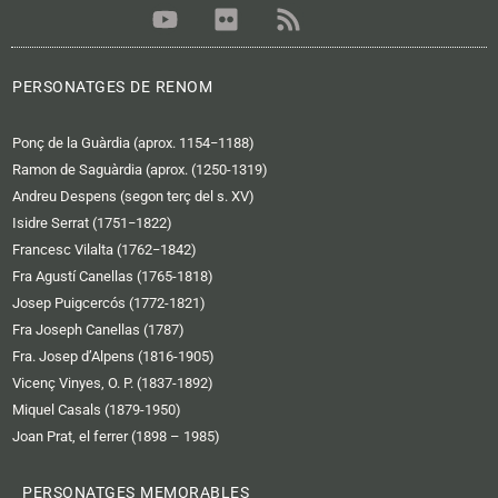
Y
F
R
o
l
s
u
i
s
t
c
PERSONATGES DE RENOM
u
k
b
r
Ponç de la Guàrdia (aprox. 1154−1188)
e
Ramon de Saguàrdia (aprox. (1250-1319)
Andreu Despens (segon terç del s. XV)
Isidre Serrat (1751−1822)
Francesc Vilalta (1762−1842)
Fra Agustí Canellas (1765-1818)
Josep Puigcercós (1772-1821)
Fra Joseph Canellas (1787)
Fra. Josep d’Alpens (1816-1905)
Vicenç Vinyes, O. P. (1837-1892)
Miquel Casals (1879-1950)
Joan Prat, el ferrer (1898 – 1985)
PERSONATGES MEMORABLES