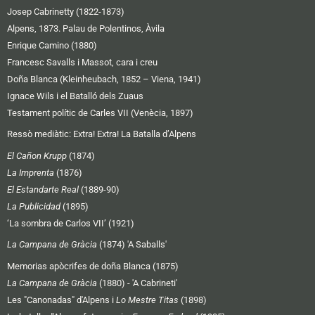
Josep Cabrinetty (1822-1873)
Alpens, 1873. Palau de Polentinos, Àvila
Enrique Camino (1880)
Francesc Savalls i Massot, cara i creu
Doña Blanca (Kleinheubach, 1852 – Viena, 1941)
Ignace Wils i el Batalló dels Zuaus
Testament polític de Carles VII (Venècia, 1897)
Ressò mediàtic:
Extra! Extra! La Batalla d’Alpens
El Cañon Krupp
(1874)
La Imprenta
(1876)
El Estandarte Real
(1889-90)
La Publicidad
(1895)
‘La sombra de Carlos VII’ (1921)
La Campana de Gràcia
(1874) 'A Saballs'
Memorias apòcrifes de doña Blanca (1875)
La Campana de Gràcia
(1880) - 'A Cabrineti'
Les "Canonadas" d'Alpens i
Lo Mestre Titas
(1898)