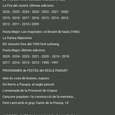
La Fira del Jovent, últimes edicions:
2026
-
2025
-
2024
-
2023
-
2022
-
2021
-
2020
2019 -
2018
-
2017
-
2016
-
2015
-
2014
-
2013
2012 -
2011
-
2010 i 2009
Festa Major: Les majorales i el llevant de taula (1956)
La Dansa Alpensina
Els Versots! Des del 1993 fent safareig
Festa Major, últimes edicions:
2025
- 2024
-
2023
-
2021
-
2020
-
2019
-
2018
2017
-
2016 -
2015
-
2013
-
1995
-
1991
PROGRAMES de FESTES del SEGLE PASSAT!
Això és cosa de bruixes, suposo
De Rams a Pasqua, al segle passat
L'enramada de la Processó de Corpus
Cançons populars i la construcció de la memòria...
Fent camí amb el grup 'Carrer de la Poesia, 14'