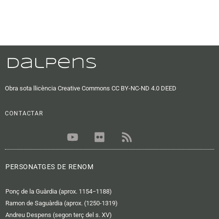
Obra sota llicència Creative Commons CC BY-NC-ND 4.0 DEED
CONTACTAR
Y
F
R
o
l
s
u
i
s
t
c
PERSONATGES DE RENOM
u
k
b
r
Ponç de la Guàrdia (aprox. 1154−1188)
e
Ramon de Saguàrdia (aprox. (1250-1319)
Andreu Despens (segon terç del s. XV)