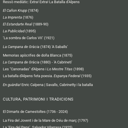
Ressò mediàtic:
Extra! Extra! La Batalla d’Alpens
El Cañon Krupp
(1874)
La Imprenta
(1876)
El Estandarte Real
(1889-90)
La Publicidad
(1895)
‘La sombra de Carlos VII’ (1921)
La Campana de Gràcia
(1874) 'A Saballs'
Memorias apòcrifes de doña Blanca (1875)
La Campana de Gràcia
(1880) - 'A Cabrineti'
Les "Canonadas" d'Alpens i
Lo Mestre Titas
(1898)
La batalla d'Alpens feta poesia.
Espanya Federal
(1935)
En guàrdia!
Enric Calpena | Savalls, Cabrinetty i la batalla
CULTURA, PATRIMONI I TRADICIONS
El Dimarts de Carnestoltes (1736 - 2024)
La Fira del Jovent i de la Mare de Déu de març (1797)
La ‘Fira del Pens’, Salvador Vilarrasa (1925)