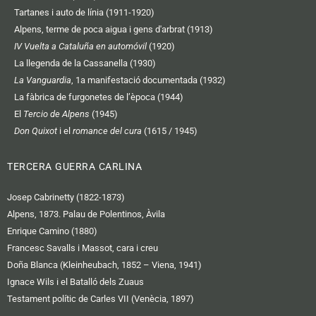
Tartanes i auto de línia (1911-1920)
Alpens, terme de poca aigua i gens d'arbrat (1913)
IV Vuelta a Cataluña en automóvil
(1920)
La llegenda de la Cassanella (1930)
La Vanguardia
, 1a manifestació documentada (1932)
La fàbrica de furgonetes de l’època (1944)
El
Tercio de Alpens
(1945)
Don Quixot
i el
romance del cura
(1615 / 1945)
TERCERA GUERRA CARLINA
Josep Cabrinetty (1822-1873)
Alpens, 1873. Palau de Polentinos, Àvila
Enrique Camino (1880)
Francesc Savalls i Massot, cara i creu
Doña Blanca (Kleinheubach, 1852 – Viena, 1941)
Ignace Wils i el Batalló dels Zuaus
Testament polític de Carles VII (Venècia, 1897)