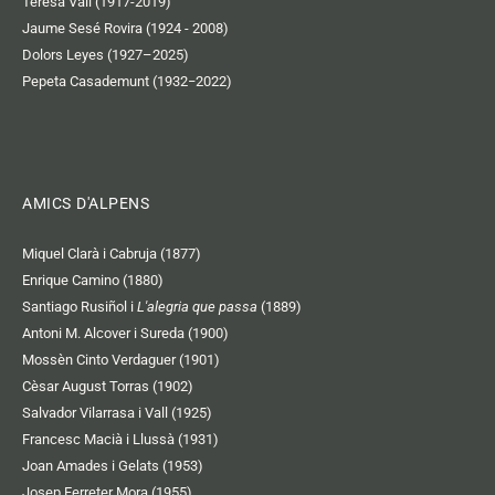
Teresa Vall (1917-2019)
Jaume Sesé Rovira (1924 - 2008)
Dolors Leyes (1927–2025)
Pepeta Casademunt (1932−2022)
AMICS D'ALPENS
Miquel Clarà i Cabruja (1877)
Enrique Camino (1880)
Santiago Rusiñol i
L'alegria que passa
(1889)
Antoni M. Alcover i Sureda (1900)
Mossèn Cinto Verdaguer (1901)
Cèsar August Torras (1902)
Salvador Vilarrasa i Vall (1925)
Francesc Macià i Llussà (1931)
Joan Amades i Gelats (1953)
Josep Ferreter Mora (1955)