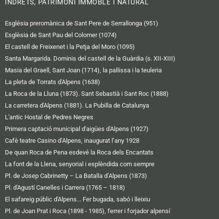
INDRETS, PATRIMONI IMMOBLE I NATURAL
Església preromànica de Sant Pere de Serrallonga (951)
Esglèsia de Sant Pau del Colomer (1074)
El castell de Freixenet i la Petja del Moro (1095)
Santa Margarida. Dominis del castell de la Guàrdia (s. XII-XIII)
Masia del Graell, Sant Joan (1714), la pallissa i la teuleria
La pleta de Torrats d'Alpens (1638)
La Roca de la Lluna (1873). Sant Sebastià i Sant Roc (1888)
La carretera d'Alpens (1881). La Pubilla de Catalunya
L'antic Hostal de Pedres Negres
Primera captació municipal d'aigües d'Alpens (1927)
Cafè teatre Casino d’Alpens, inaugurat l’any 1928
De quan Roca de Pena esdevé la Roca dels Encantats
La font de la Llena, senyorial i esplèndida com sempre
Pl. de Josep Cabrinetty – La Batalla d’Alpens (1873)
Pl. d'Agustí Canelles i Carrera (1765 – 1818)
El safareig públic d'Alpens... Fer bugada, sabó i lleixiu
Pl. de Joan Prat i Roca (1898 - 1985), ferrer i forjador alpensí