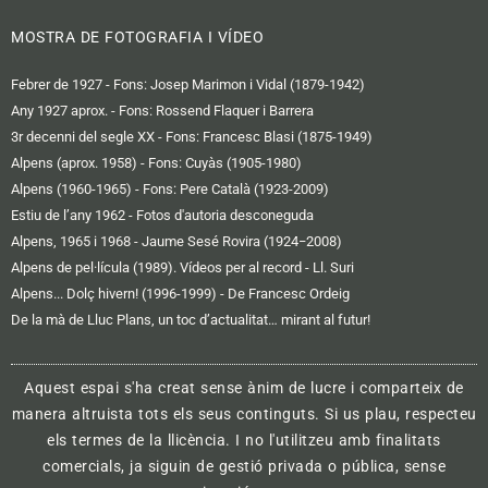
MOSTRA DE FOTOGRAFIA I VÍDEO
Febrer de 1927 - Fons: Josep Marimon i Vidal (1879-1942)
Any 1927 aprox. - Fons: Rossend Flaquer i Barrera
3r decenni del segle XX - Fons: Francesc Blasi (1875-1949)
Alpens (aprox. 1958) - Fons: Cuyàs (1905-1980)
Alpens (1960-1965) - Fons: Pere Català (1923-2009)
Estiu de l’any 1962 - Fotos d'autoria desconeguda
Alpens, 1965 i 1968 - Jaume Sesé Rovira (1924−2008)
Alpens de pel·lícula (1989). Vídeos per al record - Ll. Suri
Alpens... Dolç hivern! (1996-1999) - De Francesc Ordeig
De la mà de Lluc Plans, un toc d’actualitat… mirant al futur!
Aquest espai s'ha creat sense ànim de lucre i comparteix de
manera altruista tots els seus continguts. Si us plau, respecteu
els termes de la llicència. I no l'utilitzeu amb finalitats
comercials, ja siguin de gestió privada o pública, sense