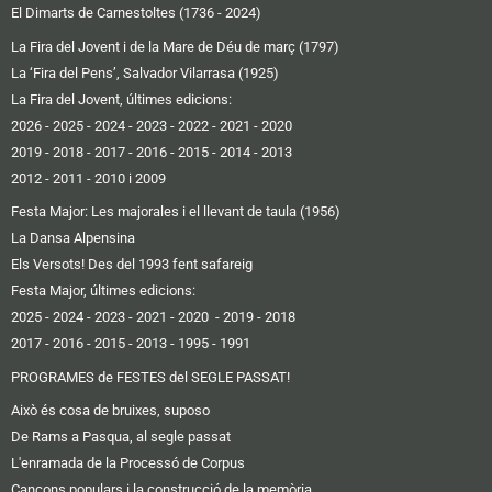
El Dimarts de Carnestoltes (1736 - 2024)
La Fira del Jovent i de la Mare de Déu de març (1797)
La ‘Fira del Pens’, Salvador Vilarrasa (1925)
La Fira del Jovent, últimes edicions:
2026
-
2025
-
2024
-
2023
-
2022
-
2021
-
2020
2019 -
2018
-
2017
-
2016
-
2015
-
2014
-
2013
2012 -
2011
-
2010 i 2009
Festa Major: Les majorales i el llevant de taula (1956)
La Dansa Alpensina
Els Versots! Des del 1993 fent safareig
Festa Major, últimes edicions:
2025
- 2024
-
2023
-
2021
-
2020
-
2019
-
2018
2017
-
2016 -
2015
-
2013
-
1995
-
1991
PROGRAMES de FESTES del SEGLE PASSAT!
Això és cosa de bruixes, suposo
De Rams a Pasqua, al segle passat
L'enramada de la Processó de Corpus
Cançons populars i la construcció de la memòria...