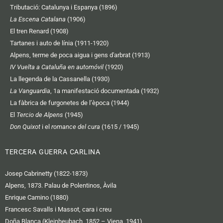
Tributació: Catalunya i Espanya (1896)
La Escena Catalana
(1906)
El tren Renard (1908)
Tartanes i auto de línia (1911-1920)
Alpens, terme de poca aigua i gens d'arbrat (1913)
IV Vuelta a Cataluña en automóvil
(1920)
La llegenda de la Cassanella (1930)
La Vanguardia
, 1a manifestació documentada (1932)
La fàbrica de furgonetes de l’època (1944)
El
Tercio de Alpens
(1945)
Don Quixot
i el
romance del cura
(1615 / 1945)
TERCERA GUERRA CARLINA
Josep Cabrinetty (1822-1873)
Alpens, 1873. Palau de Polentinos, Àvila
Enrique Camino (1880)
Francesc Savalls i Massot, cara i creu
Doña Blanca (Kleinheubach, 1852 – Viena, 1941)