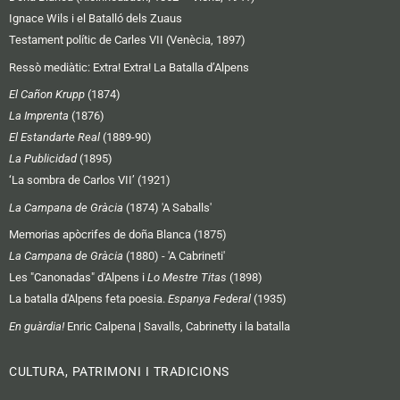
Ignace Wils i el Batalló dels Zuaus
Testament polític de Carles VII (Venècia, 1897)
Ressò mediàtic:
Extra! Extra! La Batalla d’Alpens
El Cañon Krupp
(1874)
La Imprenta
(1876)
El Estandarte Real
(1889-90)
La Publicidad
(1895)
‘La sombra de Carlos VII’ (1921)
La Campana de Gràcia
(1874) 'A Saballs'
Memorias apòcrifes de doña Blanca (1875)
La Campana de Gràcia
(1880) - 'A Cabrineti'
Les "Canonadas" d'Alpens i
Lo Mestre Titas
(1898)
La batalla d'Alpens feta poesia.
Espanya Federal
(1935)
En guàrdia!
Enric Calpena | Savalls, Cabrinetty i la batalla
CULTURA, PATRIMONI I TRADICIONS