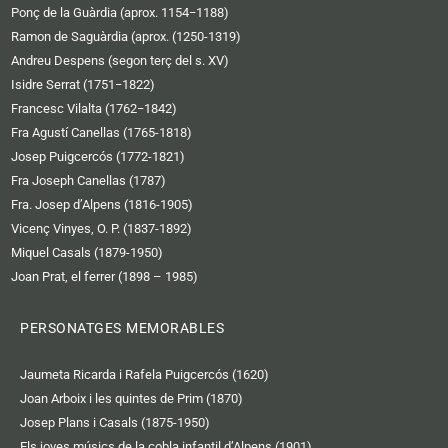
b
r
Ponç de la Guàrdia (aprox. 1154−1188)
e
Ramon de Saguàrdia (aprox. (1250-1319)
Andreu Despens (segon terç del s. XV)
Isidre Serrat (1751−1822)
Francesc Vilalta (1762−1842)
Fra Agustí Canellas (1765-1818)
Josep Puigcercós (1772-1821)
Fra Joseph Canellas (1787)
Fra. Josep d’Alpens (1816-1905)
Vicenç Vinyes, O. P. (1837-1892)
Miquel Casals (1879-1950)
Joan Prat, el ferrer (1898 – 1985)
PERSONATGES MEMORABLES
Jaumeta Ricarda i Rafela Puigcercós (1620)
Joan Arboix i les quintes de Prim (1870)
Josep Plans i Casals (1875-1950)
Els joves músics de la cobla infantil d’Alpens (1901)