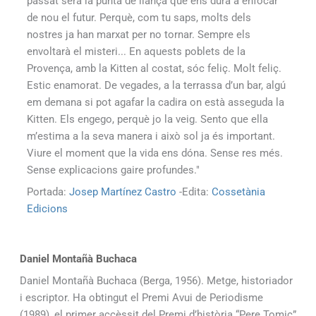
passat serà la punta de llança que ens durà a enfocar
de nou el futur. Perquè, com tu saps, molts dels
nostres ja han marxat per no tornar. Sempre els
envoltarà el misteri... En aquests poblets de la
Provença, amb la Kitten al costat, sóc feliç. Molt feliç.
Estic enamorat. De vegades, a la terrassa d’un bar, algú
em demana si pot agafar la cadira on està asseguda la
Kitten. Els engego, perquè jo la veig. Sento que ella
m’estima a la seva manera i això sol ja és important.
Viure el moment que la vida ens dóna. Sense res més.
Sense explicacions gaire profundes."
Portada:
Josep Martínez Castro
-Edita:
Cossetània
Edicions
Daniel Montañà Buchaca
Daniel Montañà Buchaca (Berga, 1956). Metge, historiador
i escriptor. Ha obtingut el Premi Avui de Periodisme
(1989), el primer accèssit del Premi d’història “Pere Tomic”