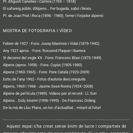
Pl. d'Agustí Canelles i Carrera (1765 – 1818)
El safareig públic d'Alpens... Fer bugada, sabó i lleixiu
Pl. de Joan Prat i Roca (1898 - 1985), ferrer i forjador alpensí
MOSTRA DE FOTOGRAFIA I VÍDEO
Febrer de 1927 - Fons: Josep Marimon i Vidal (1879-1942)
Any 1927 aprox. - Fons: Rossend Flaquer i Barrera
3r decenni del segle XX - Fons: Francesc Blasi (1875-1949)
Alpens (aprox. 1958) - Fons: Cuyàs (1905-1980)
Alpens (1960-1965) - Fons: Pere Català (1923-2009)
Estiu de l’any 1962 - Fotos d'autoria desconeguda
Alpens, 1965 i 1968 - Jaume Sesé Rovira (1924−2008)
Alpens de pel·lícula (1989). Vídeos per al record - Ll. Suri
Alpens... Dolç hivern! (1996-1999) - De Francesc Ordeig
De la mà de Lluc Plans, un toc d’actualitat… mirant al futur!
Aquest espai s'ha creat sense ànim de lucre i comparteix de