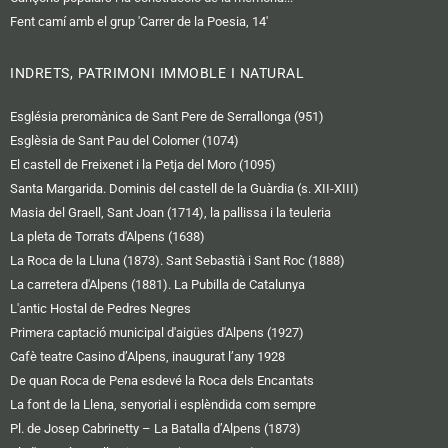
Fent camí amb el grup 'Carrer de la Poesia, 14'
INDRETS, PATRIMONI IMMOBLE I NATURAL
Església preromànica de Sant Pere de Serrallonga (951)
Esglèsia de Sant Pau del Colomer (1074)
El castell de Freixenet i la Petja del Moro (1095)
Santa Margarida. Dominis del castell de la Guàrdia (s. XII-XIII)
Masia del Graell, Sant Joan (1714), la pallissa i la teuleria
La pleta de Torrats d'Alpens (1638)
La Roca de la Lluna (1873). Sant Sebastià i Sant Roc (1888)
La carretera d'Alpens (1881). La Pubilla de Catalunya
L'antic Hostal de Pedres Negres
Primera captació municipal d'aigües d'Alpens (1927)
Cafè teatre Casino d’Alpens, inaugurat l’any 1928
De quan Roca de Pena esdevé la Roca dels Encantats
La font de la Llena, senyorial i esplèndida com sempre
Pl. de Josep Cabrinetty – La Batalla d’Alpens (1873)