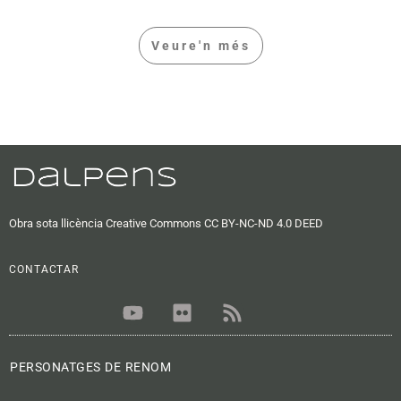
Veure'n més
Obra sota llicència Creative Commons CC BY-NC-ND 4.0 DEED
CONTACTAR
Y
F
R
o
l
s
u
i
s
t
c
PERSONATGES DE RENOM
u
k