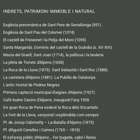
INDRETS, PATRIMONI IMMOBLE I NATURAL
Església preromànica de Sant Pere de Serrallonga (951)
Esglèsia de Sant Pau del Colomer (1074)
El castell de Freixenet i la Petja del Moro (1095)
Santa Margarida. Dominis del castell de la Guàrdia (s. XII-XIII)
Masia del Graell, Sant Joan (1714), la pallissa i la teuleria
La pleta de Torrats d'Alpens (1638)
La Roca de la Lluna (1873). Sant Sebastià i Sant Roc (1888)
La carretera d'Alpens (1881). La Pubilla de Catalunya
L'antic Hostal de Pedres Negres
Primera captació municipal d'aigües d'Alpens (1927)
Cafè teatre Casino d’Alpens, inaugurat l’any 1928
De quan Roca de Pena esdevé la Roca dels Encantats
La font de la Llena, senyorial i esplèndida com sempre
Pl. de Josep Cabrinetty – La Batalla d’Alpens (1873)
Pl. d'Agustí Canelles i Carrera (1765 – 1818)
El safareig públic d'Alpens... Fer bugada, sabó i lleixiu