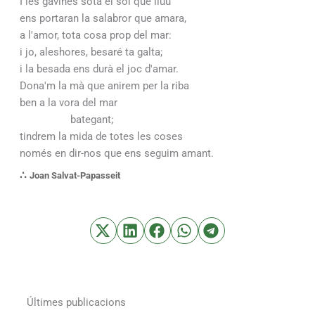
I les gavines sota el sol que lluu
ens portaran la salabror que amara,
a l'amor, tota cosa prop del mar:
i jo, aleshores, besaré ta galta;
i la besada ens durà el joc d'amar.
Dona'm la mà que anirem per la riba
ben a la vora del mar
bategant;
tindrem la mida de totes les coses
només en dir-nos que ens seguim amant.
∴
Joan Salvat-Papasseit
Últimes publicacions