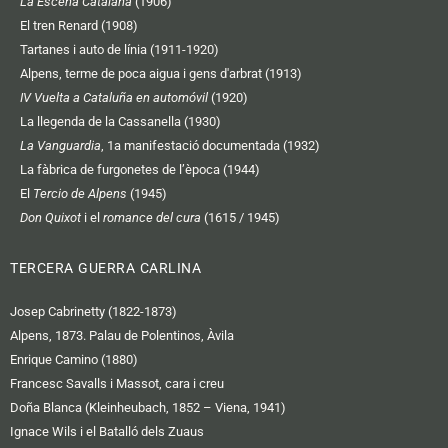
La Escena Catalana
(1906)
El tren Renard (1908)
Tartanes i auto de línia (1911-1920)
Alpens, terme de poca aigua i gens d'arbrat (1913)
IV Vuelta a Cataluña en automóvil
(1920)
La llegenda de la Cassanella (1930)
La Vanguardia
, 1a manifestació documentada (1932)
La fàbrica de furgonetes de l’època (1944)
El
Tercio de Alpens
(1945)
Don Quixot
i el
romance del cura
(1615 / 1945)
TERCERA GUERRA CARLINA
Josep Cabrinetty (1822-1873)
Alpens, 1873. Palau de Polentinos, Àvila
Enrique Camino (1880)
Francesc Savalls i Massot, cara i creu
Doña Blanca (Kleinheubach, 1852 – Viena, 1941)
Ignace Wils i el Batalló dels Zuaus