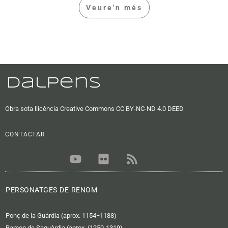
Veure'n més
Obra sota llicència Creative Commons CC BY-NC-ND 4.0 DEED
CONTACTAR
Y
F
R
o
l
s
u
i
s
t
c
PERSONATGES DE RENOM
u
k
b
r
Ponç de la Guàrdia (aprox. 1154−1188)
e
Ramon de Saguàrdia (aprox. (1250-1319)