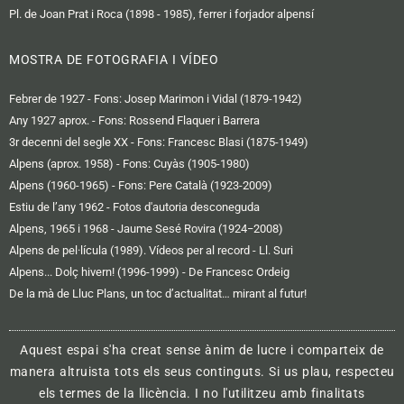
Pl. de Joan Prat i Roca (1898 - 1985), ferrer i forjador alpensí
MOSTRA DE FOTOGRAFIA I VÍDEO
Febrer de 1927 - Fons: Josep Marimon i Vidal (1879-1942)
Any 1927 aprox. - Fons: Rossend Flaquer i Barrera
3r decenni del segle XX - Fons: Francesc Blasi (1875-1949)
Alpens (aprox. 1958) - Fons: Cuyàs (1905-1980)
Alpens (1960-1965) - Fons: Pere Català (1923-2009)
Estiu de l’any 1962 - Fotos d'autoria desconeguda
Alpens, 1965 i 1968 - Jaume Sesé Rovira (1924−2008)
Alpens de pel·lícula (1989). Vídeos per al record - Ll. Suri
Alpens... Dolç hivern! (1996-1999) - De Francesc Ordeig
De la mà de Lluc Plans, un toc d’actualitat… mirant al futur!
Aquest espai s'ha creat sense ànim de lucre i comparteix de
manera altruista tots els seus continguts. Si us plau, respecteu
els termes de la llicència. I no l'utilitzeu amb finalitats