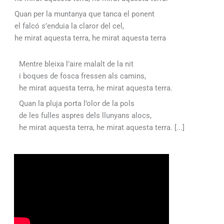
Quan per la muntanya que tanca el ponent
el falcó s’enduia la claror del cel,
he mirat aquesta terra, he mirat aquesta terra
Mentre bleixa l’aire malalt de la nit
i boques de fosca fressen als camins,
he mirat aquesta terra, he mirat aquesta terra.
Quan la pluja porta l’olor de la pols
de les fulles aspres dels llunyans alocs,
he mirat aquesta terra, he mirat aquesta terra. [...]