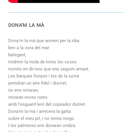
DONA'M LA MÀ
Dona'm la mà que anirem per la riba
ben a la vora del mar
bategant,
tindrem la mida de totes les coses
només en dir-nos que ens seguim amant.
Les barques llunyes i les de la sorra
prendran un aire fidel i discret,
no ens miraran;
miraran noves rutes
amb l'esguard lent del copsador distret.
Dona'm la mà i arrecera la galta
sobre el meu pit, i no temis ningú.
I les palmeres ens donaran ombra.