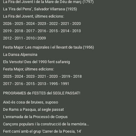
La Fira del Jovent i de la Mare de Déu de març (1797)
La ‘Fira del Pens’, Salvador Vilarrasa (1925)
La Fira del Jovent, últimes edicions:
2026
-
2025
-
2024
-
2023
-
2022
-
2021
-
2020
2019 -
2018
-
2017
-
2016
-
2015
-
2014
-
2013
2012 -
2011
-
2010 i 2009
Festa Major: Les majorales i el llevant de taula (1956)
La Dansa Alpensina
Els Versots! Des del 1993 fent safareig
Festa Major, últimes edicions:
2025
- 2024
-
2023
-
2021
-
2020
-
2019
-
2018
2017
-
2016 -
2015
-
2013
-
1995
-
1991
PROGRAMES de FESTES del SEGLE PASSAT!
Això és cosa de bruixes, suposo
De Rams a Pasqua, al segle passat
L'enramada de la Processó de Corpus
Cançons populars i la construcció de la memòria...
Fent camí amb el grup 'Carrer de la Poesia, 14'