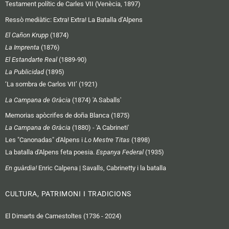
Testament polític de Carles VII (Venècia, 1897)
Ressò mediàtic:
Extra! Extra! La Batalla d’Alpens
El Cañon Krupp
(1874)
La Imprenta
(1876)
El Estandarte Real
(1889-90)
La Publicidad
(1895)
‘La sombra de Carlos VII’ (1921)
La Campana de Gràcia
(1874) 'A Saballs'
Memorias apòcrifes de doña Blanca (1875)
La Campana de Gràcia
(1880) - 'A Cabrineti'
Les "Canonadas" d'Alpens i
Lo Mestre Titas
(1898)
La batalla d'Alpens feta poesia.
Espanya Federal
(1935)
En guàrdia!
Enric Calpena | Savalls, Cabrinetty i la batalla
CULTURA, PATRIMONI I TRADICIONS
El Dimarts de Carnestoltes (1736 - 2024)