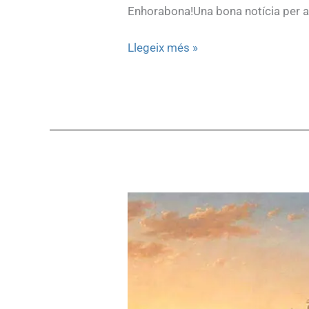
Enhorabona!Una bona notícia per a l
Llegeix més »
'Democràcia
(assaig
general)'