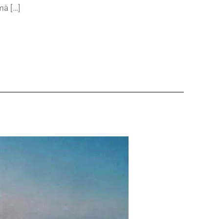
mà […]