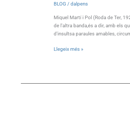
BLOG
/
dalpens
Miquel Martí i Pol (Roda de Ter, 19
de l'altra banda,és a dir, amb els q
d'insultsa paraules amables, circu
Llegeix més »
Any
Espriu