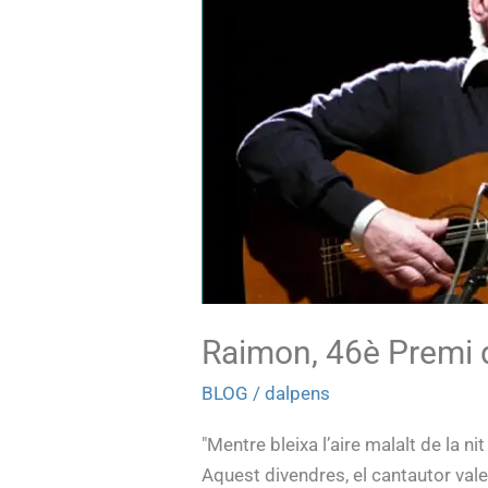
d'Honor
de
les
Lletres
Catalanes
Raimon, 46è Premi d
BLOG
/
dalpens
"Mentre bleixa l’aire malalt de la n
Aquest divendres, el cantautor va