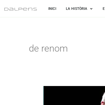
Vés
INICI
LA HISTÒRIA
E
al
contingut
de renom
Raimon,
46è
Premi