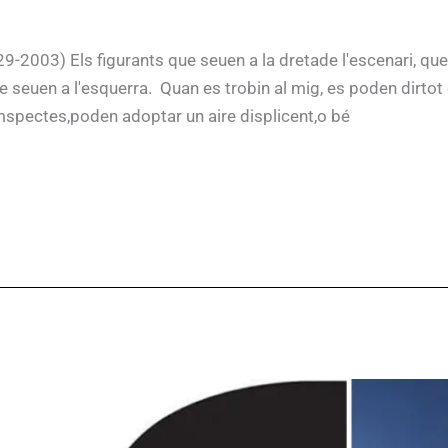
29-2003) Els figurants que seuen a la dretade l'escenari, qu
ue seuen a l'esquerra. Quan es trobin al mig, es poden dirtot 
mspectes,poden adoptar un aire displicent,o bé