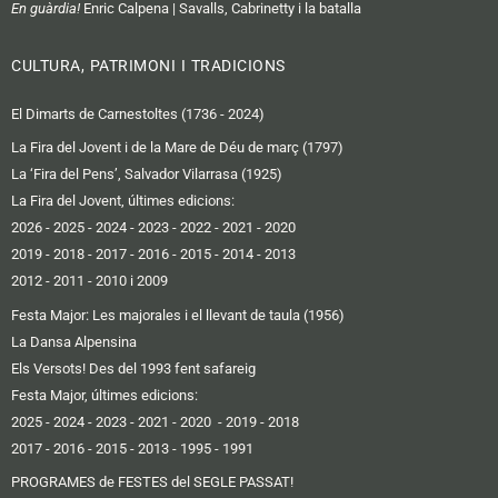
En guàrdia!
Enric Calpena | Savalls, Cabrinetty i la batalla
CULTURA, PATRIMONI I TRADICIONS
El Dimarts de Carnestoltes (1736 - 2024)
La Fira del Jovent i de la Mare de Déu de març (1797)
La ‘Fira del Pens’, Salvador Vilarrasa (1925)
La Fira del Jovent, últimes edicions:
2026
-
2025
-
2024
-
2023
-
2022
-
2021
-
2020
2019 -
2018
-
2017
-
2016
-
2015
-
2014
-
2013
2012 -
2011
-
2010 i 2009
Festa Major: Les majorales i el llevant de taula (1956)
La Dansa Alpensina
Els Versots! Des del 1993 fent safareig
Festa Major, últimes edicions:
2025
- 2024
-
2023
-
2021
-
2020
-
2019
-
2018
2017
-
2016 -
2015
-
2013
-
1995
-
1991
PROGRAMES de FESTES del SEGLE PASSAT!