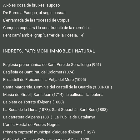
Això és cosa de bruixes, suposo
De Rams a Pasqua, al segle passat
L'enramada de la Processó de Corpus
Cançons populars i la construcció de la memòria...
Fent camí amb el grup 'Carrer de la Poesia, 14'
INDRETS, PATRIMONI IMMOBLE I NATURAL
Església preromànica de Sant Pere de Serrallonga (951)
Esglèsia de Sant Pau del Colomer (1074)
El castell de Freixenet i la Petja del Moro (1095)
Santa Margarida. Dominis del castell de la Guàrdia (s. XII-XIII)
Masia del Graell, Sant Joan (1714), la pallissa i la teuleria
La pleta de Torrats d'Alpens (1638)
La Roca de la Lluna (1873). Sant Sebastià i Sant Roc (1888)
La carretera d'Alpens (1881). La Pubilla de Catalunya
L'antic Hostal de Pedres Negres
Primera captació municipal d'aigües d'Alpens (1927)
Cafè teatre Casino d’Alpens, inaugurat l’any 1928