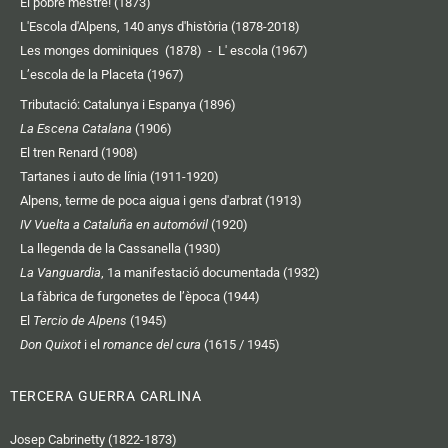
El pobre mestre! (1873)
L'Escola d'Alpens, 140 anys d'història (1878-2018)
Les monges dominiques (1878)
-
L' escola (1967)
L’escola de la Placeta (1967)
Tributació: Catalunya i Espanya (1896)
La Escena Catalana
(1906)
El tren Renard (1908)
Tartanes i auto de línia (1911-1920)
Alpens, terme de poca aigua i gens d'arbrat (1913)
IV Vuelta a Cataluña en automóvil
(1920)
La llegenda de la Cassanella (1930)
La Vanguardia
, 1a manifestació documentada (1932)
La fàbrica de furgonetes de l’època (1944)
El
Tercio de Alpens
(1945)
Don Quixot
i el
romance del cura
(1615 / 1945)
TERCERA GUERRA CARLINA
Josep Cabrinetty (1822-1873)