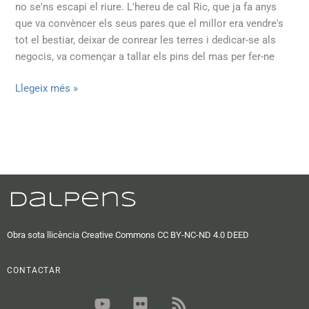
no se'ns escapi el riure. L'hereu de cal Ric, que ja fa anys
que va convèncer els seus pares que el millor era vendre's
tot el bestiar, deixar de conrear les terres i dedicar-se als
negocis, va començar a tallar els pins del mas per fer-ne
Llegeix més »
Obra sota llicència Creative Commons CC BY-NC-ND 4.0 DEED
CONTACTAR
Y
F
R