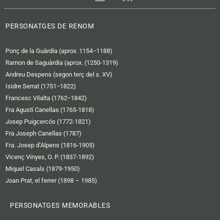
o
l
s
u
i
s
t
c
PERSONATGES DE RENOM
u
k
b
r
Ponç de la Guàrdia (aprox. 1154−1188)
e
Ramon de Saguàrdia (aprox. (1250-1319)
Andreu Despens (segon terç del s. XV)
Isidre Serrat (1751−1822)
Francesc Vilalta (1762−1842)
Fra Agustí Canellas (1765-1818)
Josep Puigcercós (1772-1821)
Fra Joseph Canellas (1787)
Fra. Josep d’Alpens (1816-1905)
Vicenç Vinyes, O. P. (1837-1892)
Miquel Casals (1879-1950)
Joan Prat, el ferrer (1898 – 1985)
PERSONATGES MEMORABLES