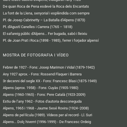
De quan Roca de Pena esdevé la Roca dels Encantats
La font de la Llena, senyorial i esplèndida com sempre
Pl. de Josep Cabrinetty – La Batalla d’Alpens (1873)
Pl. d'Agustí Canelles i Carrera (1765 – 1818)
El safareig públic d'Alpens... Fer bugada, sabó i lleixiu
Pl. de Joan Prat i Roca (1898 - 1985), ferrer i forjador alpensí
MOSTRA DE FOTOGRAFIA I VÍDEO
Febrer de 1927 - Fons: Josep Marimon i Vidal (1879-1942)
Any 1927 aprox. - Fons: Rossend Flaquer i Barrera
3r decenni del segle XX - Fons: Francesc Blasi (1875-1949)
Alpens (aprox. 1958) - Fons: Cuyàs (1905-1980)
Alpens (1960-1965) - Fons: Pere Català (1923-2009)
Estiu de l’any 1962 - Fotos d'autoria desconeguda
Alpens, 1965 i 1968 - Jaume Sesé Rovira (1924−2008)
Alpens de pel·lícula (1989). Vídeos per al record - Ll. Suri
Alpens... Dolç hivern! (1996-1999) - De Francesc Ordeig