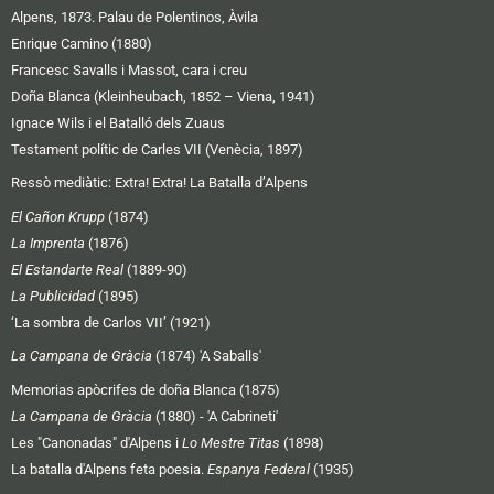
Alpens, 1873. Palau de Polentinos, Àvila
Enrique Camino (1880)
Francesc Savalls i Massot, cara i creu
Doña Blanca (Kleinheubach, 1852 – Viena, 1941)
Ignace Wils i el Batalló dels Zuaus
Testament polític de Carles VII (Venècia, 1897)
Ressò mediàtic:
Extra! Extra! La Batalla d’Alpens
El Cañon Krupp
(1874)
La Imprenta
(1876)
El Estandarte Real
(1889-90)
La Publicidad
(1895)
‘La sombra de Carlos VII’ (1921)
La Campana de Gràcia
(1874) 'A Saballs'
Memorias apòcrifes de doña Blanca (1875)
La Campana de Gràcia
(1880) - 'A Cabrineti'
Les "Canonadas" d'Alpens i
Lo Mestre Titas
(1898)
La batalla d'Alpens feta poesia.
Espanya Federal
(1935)