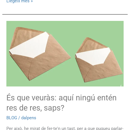
Llegeix més »
És
que
veuràs:
aquí
ningú
entén
res
de
res,
saps?
És que veuràs: aquí ningú entén
res de res, saps?
BLOG
/
dalpens
Per això, he mirat de fer-te'n un tast, per a que pugueu parlar-