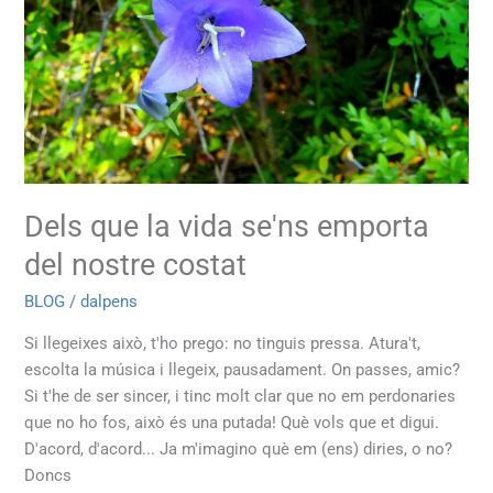
vida
se'ns
emporta
del
nostre
costat
Dels que la vida se'ns emporta
del nostre costat
BLOG
/
dalpens
Si llegeixes això, t'ho prego: no tinguis pressa. Atura't,
escolta la música i llegeix, pausadament. On passes, amic?
Si t'he de ser sincer, i tinc molt clar que no em perdonaries
que no ho fos, això és una putada! Què vols que et digui.
D'acord, d'acord... Ja m'imagino què em (ens) diries, o no?
Doncs