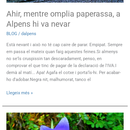
Ahir, mentre omplia paperassa, a
Alpens hi va nevar
BLOG
/
dalpens
Està nevant i això no té cap caire de parar. Empipat. Sempre
em passa el mateix quan faig aquestes feines.Si almenys
no se'ls cruspissin tan descaradament, penso, en
comprovar el que tinc de pagar de la declaració de l'IVA.I
demà al matí... Apa! Agafa el cotxe i porta'ls-hi. Per acabar-
ho d'adobar.Negra nit, malhumorat, tanco el
Llegeix més »
Dels
que
la