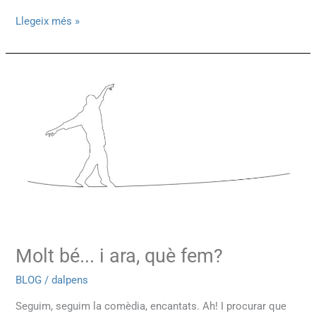
Llegeix més »
Molt
bé...
i
ara,
què
fem?
Molt bé... i ara, què fem?
BLOG
/
dalpens
Seguim, seguim la comèdia, encantats. Ah! I procurar que