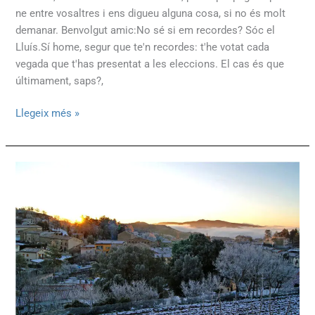
ne entre vosaltres i ens digueu alguna cosa, si no és molt
demanar. Benvolgut amic:No sé si em recordes? Sóc el
Lluís.Sí home, segur que te'n recordes: t'he votat cada
vegada que t'has presentat a les eleccions. El cas és que
últimament, saps?,
Llegeix més »
Ahir,
mentre
omplia
paperassa,
a
Alpens
hi
va
nevar