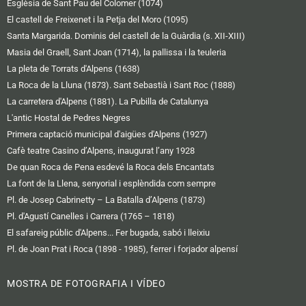
Esglèsia de Sant Pau del Colomer (1074)
El castell de Freixenet i la Petja del Moro (1095)
Santa Margarida. Dominis del castell de la Guàrdia (s. XII-XIII)
Masia del Graell, Sant Joan (1714), la pallissa i la teuleria
La pleta de Torrats d'Alpens (1638)
La Roca de la Lluna (1873). Sant Sebastià i Sant Roc (1888)
La carretera d'Alpens (1881). La Pubilla de Catalunya
L'antic Hostal de Pedres Negres
Primera captació municipal d'aigües d'Alpens (1927)
Cafè teatre Casino d’Alpens, inaugurat l’any 1928
De quan Roca de Pena esdevé la Roca dels Encantats
La font de la Llena, senyorial i esplèndida com sempre
Pl. de Josep Cabrinetty – La Batalla d’Alpens (1873)
Pl. d'Agustí Canelles i Carrera (1765 – 1818)
El safareig públic d'Alpens... Fer bugada, sabó i lleixiu
Pl. de Joan Prat i Roca (1898 - 1985), ferrer i forjador alpensí
MOSTRA DE FOTOGRAFIA I VÍDEO