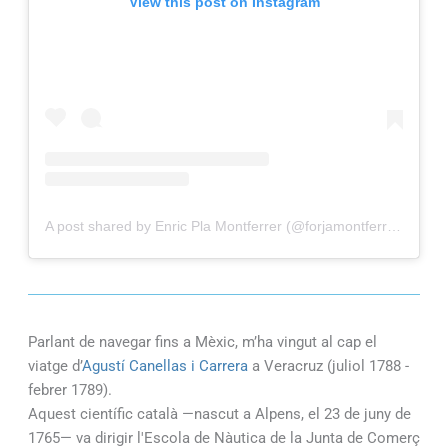
View this post on Instagram
A post shared by Enric Pla Montferrer (@forjamontferrer)
Parlant de navegar fins a Mèxic, m’ha vingut al cap el
viatge d’
Agustí Canellas i Carrera
a Veracruz (juliol 1788 -
febrer 1789).
Aquest científic català —nascut a Alpens, el 23 de juny de
1765— va dirigir l'Escola de Nàutica de la Junta de Comerç