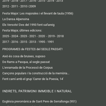
2019 -
2018
-
2017
-
2016
-
2015
-
2014
-
2013
2012 -
2011
-
2010 i 2009
Festa Major: Les majorales i el llevant de taula (1956)
La Dansa Alpensina
Els Versots! Des del 1993 fent safareig
Festa Major, últimes edicions:
2025
- 2024
-
2023
-
2021
-
2020
-
2019
-
2018
2017
-
2016 -
2015
-
2013
-
1995
-
1991
PROGRAMES de FESTES del SEGLE PASSAT!
Això és cosa de bruixes, suposo
De Rams a Pasqua, al segle passat
L'enramada de la Processó de Corpus
Cançons populars i la construcció de la memòria...
Fent camí amb el grup 'Carrer de la Poesia, 14'
INDRETS, PATRIMONI IMMOBLE I NATURAL
Església preromànica de Sant Pere de Serrallonga (951)