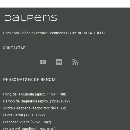
Obra sota llicència Creative Commons CC BY-NC-ND 4.0 DEED
CONTACTAR
Y
F
R
o
l
s
u
i
s
t
c
PERSONATGES DE RENOM
u
k
b
r
Ponç de la Guàrdia (aprox. 1154−1188)
e
Ramon de Saguàrdia (aprox. (1250-1319)
Andreu Despens (segon terç del s. XV)
Isidre Serrat (1751−1822)
Francesc Vilalta (1762−1842)
Fra Agustí Canellas (1765-1818)