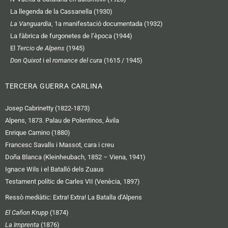
La llegenda de la Cassanella (1930)
La Vanguardia
, 1a manifestació documentada (1932)
La fàbrica de furgonetes de l’època (1944)
El
Tercio de Alpens
(1945)
Don Quixot
i el
romance del cura
(1615 / 1945)
TERCERA GUERRA CARLINA
Josep Cabrinetty (1822-1873)
Alpens, 1873. Palau de Polentinos, Àvila
Enrique Camino (1880)
Francesc Savalls i Massot, cara i creu
Doña Blanca (Kleinheubach, 1852 – Viena, 1941)
Ignace Wils i el Batalló dels Zuaus
Testament polític de Carles VII (Venècia, 1897)
Ressò mediàtic:
Extra! Extra! La Batalla d’Alpens
El Cañon Krupp
(1874)
La Imprenta
(1876)