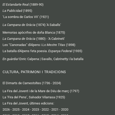
El Estandarte Real
(1889-90)
La Publicidad
(1895)
‘La sombra de Carlos VII’ (1921)
La Campana de Gràcia
(1874) 'A Saballs'
Memorias apòcrifes de doña Blanca (1875)
La Campana de Gràcia
(1880) - 'A Cabrineti'
Les "Canonadas" d'Alpens i
Lo Mestre Titas
(1898)
La batalla d'Alpens feta poesia.
Espanya Federal
(1935)
En guàrdia!
Enric Calpena | Savalls, Cabrinetty i la batalla
CULTURA, PATRIMONI I TRADICIONS
El Dimarts de Carnestoltes (1736 - 2024)
La Fira del Jovent i de la Mare de Déu de març (1797)
La ‘Fira del Pens’, Salvador Vilarrasa (1925)
La Fira del Jovent, últimes edicions:
2026
-
2025
-
2024
-
2023
-
2022
-
2021
-
2020