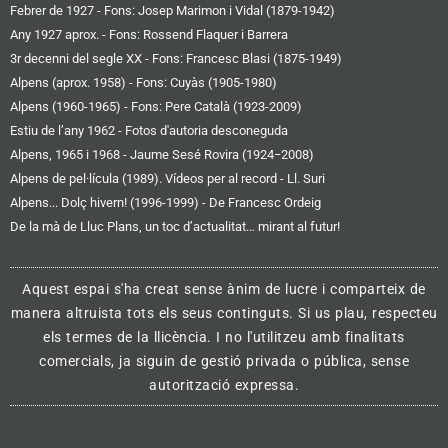
Febrer de 1927 - Fons: Josep Marimon i Vidal (1879-1942)
Any 1927 aprox. - Fons: Rossend Flaquer i Barrera
3r decenni del segle XX - Fons: Francesc Blasi (1875-1949)
Alpens (aprox. 1958) - Fons: Cuyàs (1905-1980)
Alpens (1960-1965) - Fons: Pere Català (1923-2009)
Estiu de l’any 1962 - Fotos d'autoria desconeguda
Alpens, 1965 i 1968 - Jaume Sesé Rovira (1924−2008)
Alpens de pel·lícula (1989). Vídeos per al record - Ll. Suri
Alpens... Dolç hivern! (1996-1999) - De Francesc Ordeig
De la mà de Lluc Plans, un toc d’actualitat… mirant al futur!
Aquest espai s'ha creat sense ànim de lucre i comparteix de
manera altruista tots els seus continguts. Si us plau, respecteu
els termes de la llicència. I no l'utilitzeu amb finalitats
comercials, ja siguin de gestió privada o pública, sense
autorització expressa.