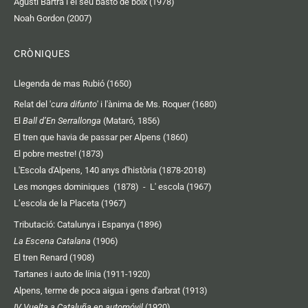
Agustí Bartra i el seu bastó de boix (1978)
Noah Gordon (2007)
CRÒNIQUES
Llegenda de mas Rubió (1650)
Relat del '
cura difunto
' i l'ànima de Ms. Roquer (1680)
El
Ball d’En Serrallonga
(Mataró, 1856)
El tren que havia de passar per Alpens (1860)
El pobre mestre! (1873)
L'Escola d'Alpens, 140 anys d'història (1878-2018)
Les monges dominiques (1878)
-
L' escola (1967)
L’escola de la Placeta (1967)
Tributació: Catalunya i Espanya (1896)
La Escena Catalana
(1906)
El tren Renard (1908)
Tartanes i auto de línia (1911-1920)
Alpens, terme de poca aigua i gens d'arbrat (1913)
IV Vuelta a Cataluña en automóvil
(1920)