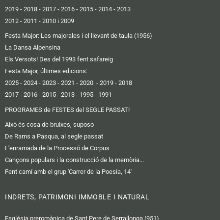
2019 -
2018
-
2017
-
2016
-
2015
-
2014
-
2013
2012 -
2011
-
2010 i 2009
Festa Major: Les majorales i el llevant de taula (1956)
La Dansa Alpensina
Els Versots! Des del 1993 fent safareig
Festa Major, últimes edicions:
2025
- 2024
-
2023
-
2021
-
2020
-
2019
-
2018
2017
-
2016 -
2015
-
2013
-
1995
-
1991
PROGRAMES de FESTES del SEGLE PASSAT!
Això és cosa de bruixes, suposo
De Rams a Pasqua, al segle passat
L'enramada de la Processó de Corpus
Cançons populars i la construcció de la memòria...
Fent camí amb el grup 'Carrer de la Poesia, 14'
INDRETS, PATRIMONI IMMOBLE I NATURAL
Església preromànica de Sant Pere de Serrallonga (951)