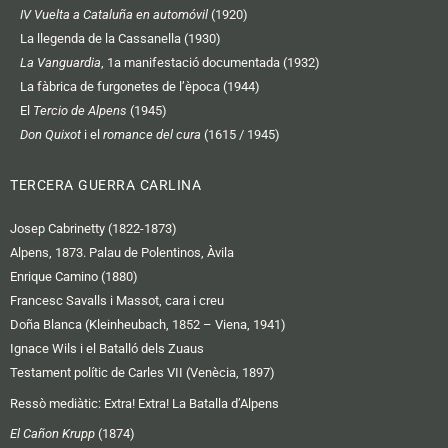
IV Vuelta a Cataluña en automóvil
(1920)
La llegenda de la Cassanella (1930)
La Vanguardia
, 1a manifestació documentada (1932)
La fàbrica de furgonetes de l’època (1944)
El
Tercio de Alpens
(1945)
Don Quixot
i el
romance del cura
(1615 / 1945)
TERCERA GUERRA CARLINA
Josep Cabrinetty (1822-1873)
Alpens, 1873. Palau de Polentinos, Àvila
Enrique Camino (1880)
Francesc Savalls i Massot, cara i creu
Doña Blanca (Kleinheubach, 1852 – Viena, 1941)
Ignace Wils i el Batalló dels Zuaus
Testament polític de Carles VII (Venècia, 1897)
Ressò mediàtic:
Extra! Extra! La Batalla d’Alpens
El Cañon Krupp
(1874)