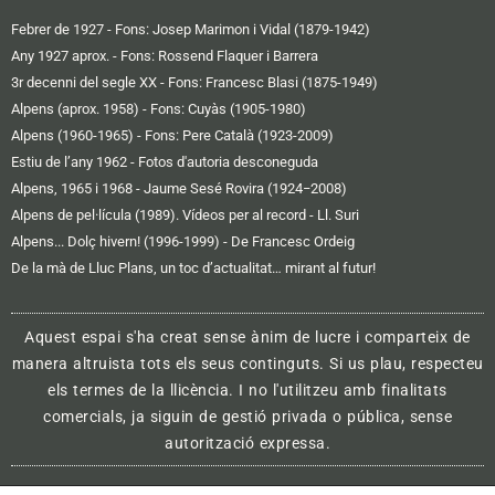
Febrer de 1927 - Fons: Josep Marimon i Vidal (1879-1942)
Any 1927 aprox. - Fons: Rossend Flaquer i Barrera
3r decenni del segle XX - Fons: Francesc Blasi (1875-1949)
Alpens (aprox. 1958) - Fons: Cuyàs (1905-1980)
Alpens (1960-1965) - Fons: Pere Català (1923-2009)
Estiu de l’any 1962 - Fotos d'autoria desconeguda
Alpens, 1965 i 1968 - Jaume Sesé Rovira (1924−2008)
Alpens de pel·lícula (1989). Vídeos per al record - Ll. Suri
Alpens... Dolç hivern! (1996-1999) - De Francesc Ordeig
De la mà de Lluc Plans, un toc d’actualitat… mirant al futur!
Aquest espai s'ha creat sense ànim de lucre i comparteix de
manera altruista tots els seus continguts. Si us plau, respecteu
els termes de la llicència. I no l'utilitzeu amb finalitats
comercials, ja siguin de gestió privada o pública, sense
autorització expressa.