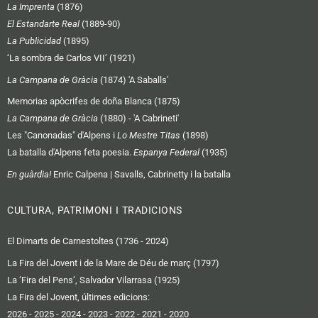
La Imprenta
(1876)
El Estandarte Real
(1889-90)
La Publicidad
(1895)
‘La sombra de Carlos VII’ (1921)
La Campana de Gràcia
(1874) 'A Saballs'
Memorias apòcrifes de doña Blanca (1875)
La Campana de Gràcia
(1880) - 'A Cabrineti'
Les "Canonadas" d'Alpens i
Lo Mestre Titas
(1898)
La batalla d'Alpens feta poesia.
Espanya Federal
(1935)
En guàrdia!
Enric Calpena | Savalls, Cabrinetty i la batalla
CULTURA, PATRIMONI I TRADICIONS
El Dimarts de Carnestoltes (1736 - 2024)
La Fira del Jovent i de la Mare de Déu de març (1797)
La ‘Fira del Pens’, Salvador Vilarrasa (1925)
La Fira del Jovent, últimes edicions:
2026
-
2025
-
2024
-
2023
-
2022
-
2021
-
2020