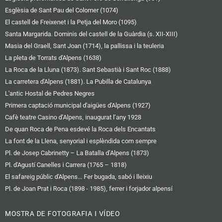
Esglèsia de Sant Pau del Colomer (1074)
El castell de Freixenet i la Petja del Moro (1095)
Santa Margarida. Dominis del castell de la Guàrdia (s. XII-XIII)
Masia del Graell, Sant Joan (1714), la pallissa i la teuleria
La pleta de Torrats d'Alpens (1638)
La Roca de la Lluna (1873). Sant Sebastià i Sant Roc (1888)
La carretera d'Alpens (1881). La Pubilla de Catalunya
L'antic Hostal de Pedres Negres
Primera captació municipal d'aigües d'Alpens (1927)
Cafè teatre Casino d’Alpens, inaugurat l’any 1928
De quan Roca de Pena esdevé la Roca dels Encantats
La font de la Llena, senyorial i esplèndida com sempre
Pl. de Josep Cabrinetty – La Batalla d’Alpens (1873)
Pl. d'Agustí Canelles i Carrera (1765 – 1818)
El safareig públic d'Alpens... Fer bugada, sabó i lleixiu
Pl. de Joan Prat i Roca (1898 - 1985), ferrer i forjador alpensí
MOSTRA DE FOTOGRAFIA I VÍDEO