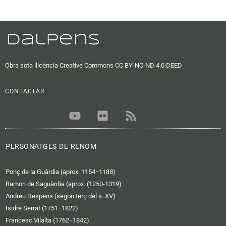
Obra sota llicència Creative Commons CC BY-NC-ND 4.0 DEED
CONTACTAR
Y
F
R
o
l
s
u
i
s
t
c
PERSONATGES DE RENOM
u
k
b
r
Ponç de la Guàrdia (aprox. 1154−1188)
e
Ramon de Saguàrdia (aprox. (1250-1319)
Andreu Despens (segon terç del s. XV)
Isidre Serrat (1751−1822)
Francesc Vilalta (1762−1842)