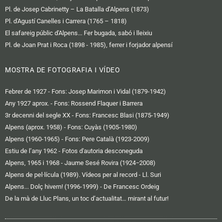
Pl. de Josep Cabrinetty – La Batalla d’Alpens (1873)
Pl. d'Agustí Canelles i Carrera (1765 – 1818)
El safareig públic d'Alpens... Fer bugada, sabó i lleixiu
Pl. de Joan Prat i Roca (1898 - 1985), ferrer i forjador alpensí
MOSTRA DE FOTOGRAFIA I VÍDEO
Febrer de 1927 - Fons: Josep Marimon i Vidal (1879-1942)
Any 1927 aprox. - Fons: Rossend Flaquer i Barrera
3r decenni del segle XX - Fons: Francesc Blasi (1875-1949)
Alpens (aprox. 1958) - Fons: Cuyàs (1905-1980)
Alpens (1960-1965) - Fons: Pere Català (1923-2009)
Estiu de l’any 1962 - Fotos d'autoria desconeguda
Alpens, 1965 i 1968 - Jaume Sesé Rovira (1924−2008)
Alpens de pel·lícula (1989). Vídeos per al record - Ll. Suri
Alpens... Dolç hivern! (1996-1999) - De Francesc Ordeig
De la mà de Lluc Plans, un toc d’actualitat… mirant al futur!