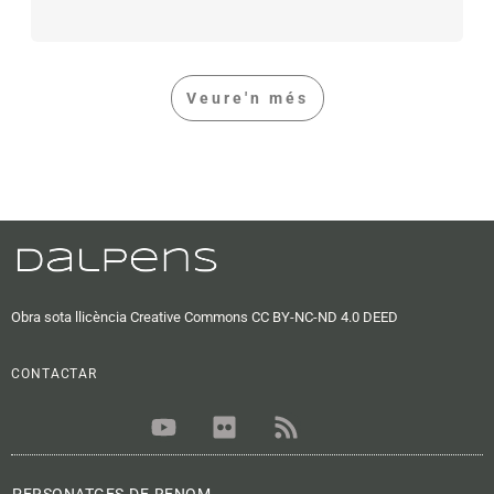
Veure'n més
Obra sota llicència Creative Commons CC BY-NC-ND 4.0 DEED
CONTACTAR
Y
F
R
o
l
s
u
i
s