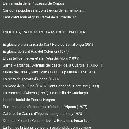
L'enramada de la Processó de Corpus
Cançons populars i la construcció de la memòria...
Fent camí amb el grup 'Carrer de la Poesia, 14'
INDRETS, PATRIMONI IMMOBLE I NATURAL
Església preromànica de Sant Pere de Serrallonga (951)
Esglèsia de Sant Pau del Colomer (1074)
El castell de Freixenet i la Petja del Moro (1095)
Santa Margarida. Dominis del castell de la Guàrdia (s. XII-XIII)
Masia del Graell, Sant Joan (1714), la pallissa i la teuleria
La pleta de Torrats d'Alpens (1638)
La Roca de la Lluna (1873). Sant Sebastià i Sant Roc (1888)
La carretera d'Alpens (1881). La Pubilla de Catalunya
L'antic Hostal de Pedres Negres
Primera captació municipal d'aigües d'Alpens (1927)
Cafè teatre Casino d’Alpens, inaugurat l’any 1928
De quan Roca de Pena esdevé la Roca dels Encantats
La font de la Llena, senyorial i esplèndida com sempre