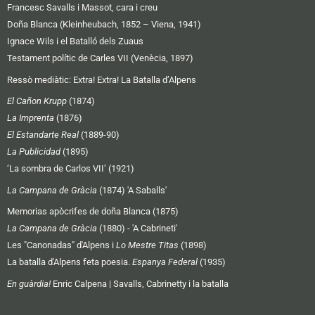
Francesc Savalls i Massot, cara i creu
Doña Blanca (Kleinheubach, 1852 – Viena, 1941)
Ignace Wils i el Batalló dels Zuaus
Testament polític de Carles VII (Venècia, 1897)
Ressò mediàtic:
Extra! Extra! La Batalla d’Alpens
El Cañon Krupp
(1874)
La Imprenta
(1876)
El Estandarte Real
(1889-90)
La Publicidad
(1895)
‘La sombra de Carlos VII’ (1921)
La Campana de Gràcia
(1874) 'A Saballs'
Memorias apòcrifes de doña Blanca (1875)
La Campana de Gràcia
(1880) - 'A Cabrineti'
Les "Canonadas" d'Alpens i
Lo Mestre Titas
(1898)
La batalla d'Alpens feta poesia.
Espanya Federal
(1935)
En guàrdia!
Enric Calpena | Savalls, Cabrinetty i la batalla