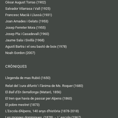
Cèsar August Torras (1902)
Salvador Vilarrasa i Vall (1925)
Francesc Macià i Llussà (1931)
Joan Amades i Gelats (1953)
Josep Ferreter Mora (1955)
Josep Pla i Casadevall (1960)
Jaume Sala i Sivillà (1968)
Agustí Bartra i el seu bastó de boix (1978)
Noah Gordon (2007)
CRÒNIQUES
Llegenda de mas Rubió (1650)
Relat del '
cura difunto
' i l'ànima de Ms. Roquer (1680)
El
Ball d’En Serrallonga
(Mataró, 1856)
El tren que havia de passar per Alpens (1860)
El pobre mestre! (1873)
L'Escola d'Alpens, 140 anys d'història (1878-2018)
Les monges dominiques (1878)
-
L' escola (1967)