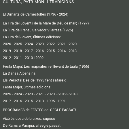
CULTURA, PATRIMONI I TRADICIONS
El Dimarts de Carnestoltes (1736 - 2024)
La Fira del Jovent i de la Mare de Déu de març (1797)
La ‘Fira del Pens’, Salvador Vilarrasa (1925)
La Fira del Jovent, últimes edicions:
2026
-
2025
-
2024
-
2023
-
2022
-
2021
-
2020
2019 -
2018
-
2017
-
2016
-
2015
-
2014
-
2013
2012 -
2011
-
2010 i 2009
Festa Major: Les majorales i el llevant de taula (1956)
La Dansa Alpensina
Els Versots! Des del 1993 fent safareig
Festa Major, últimes edicions:
2025
- 2024
-
2023
-
2021
-
2020
-
2019
-
2018
2017
-
2016 -
2015
-
2013
-
1995
-
1991
PROGRAMES de FESTES del SEGLE PASSAT!
Això és cosa de bruixes, suposo
De Rams a Pasqua, al segle passat