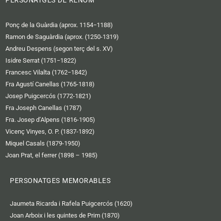
t
c
PERSONATGES DE RENOM
u
k
b
r
Ponç de la Guàrdia (aprox. 1154−1188)
e
Ramon de Saguàrdia (aprox. (1250-1319)
Andreu Despens (segon terç del s. XV)
Isidre Serrat (1751−1822)
Francesc Vilalta (1762−1842)
Fra Agustí Canellas (1765-1818)
Josep Puigcercós (1772-1821)
Fra Joseph Canellas (1787)
Fra. Josep d’Alpens (1816-1905)
Vicenç Vinyes, O. P. (1837-1892)
Miquel Casals (1879-1950)
Joan Prat, el ferrer (1898 – 1985)
PERSONATGES MEMORABLES
Jaumeta Ricarda i Rafela Puigcercós (1620)
Joan Arboix i les quintes de Prim (1870)