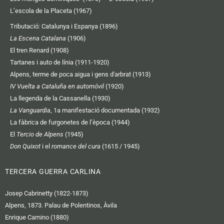
L’escola de la Placeta (1967)
Tributació: Catalunya i Espanya (1896)
La Escena Catalana
(1906)
El tren Renard (1908)
Tartanes i auto de línia (1911-1920)
Alpens, terme de poca aigua i gens d'arbrat (1913)
IV Vuelta a Cataluña en automóvil
(1920)
La llegenda de la Cassanella (1930)
La Vanguardia
, 1a manifestació documentada (1932)
La fàbrica de furgonetes de l’època (1944)
El
Tercio de Alpens
(1945)
Don Quixot
i el
romance del cura
(1615 / 1945)
TERCERA GUERRA CARLINA
Josep Cabrinetty (1822-1873)
Alpens, 1873. Palau de Polentinos, Àvila
Enrique Camino (1880)