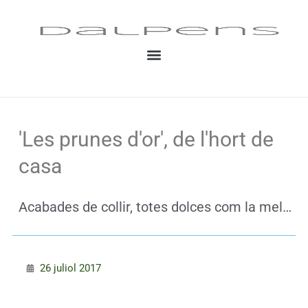
Vés
al
contingut
'Les prunes d'or', de l'hort de
casa
Acabades de collir, totes dolces com la mel…
26 juliol 2017