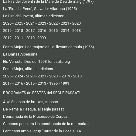
La Fira del Jovent i de la Mare de Déu de març (1797)
La ‘Fira del Pens’, Salvador Vilarrasa (1925)
La Fira del Jovent, últimes edicions:
2026
-
2025
-
2024
-
2023
-
2022
-
2021
-
2020
2019 -
2018
-
2017
-
2016
-
2015
-
2014
-
2013
2012 -
2011
-
2010 i 2009
Festa Major: Les majorales i el llevant de taula (1956)
La Dansa Alpensina
Els Versots! Des del 1993 fent safareig
Festa Major, últimes edicions:
2025
- 2024
-
2023
-
2021
-
2020
-
2019
-
2018
2017
-
2016 -
2015
-
2013
-
1995
-
1991
PROGRAMES de FESTES del SEGLE PASSAT!
Això és cosa de bruixes, suposo
De Rams a Pasqua, al segle passat
L'enramada de la Processó de Corpus
Cançons populars i la construcció de la memòria...
Fent camí amb el grup 'Carrer de la Poesia, 14'