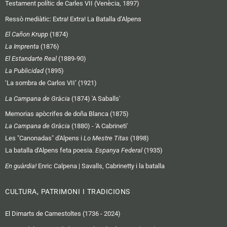
Testament polític de Carles VII (Venècia, 1897)
Ressò mediàtic:
Extra! Extra! La Batalla d’Alpens
El Cañon Krupp
(1874)
La Imprenta
(1876)
El Estandarte Real
(1889-90)
La Publicidad
(1895)
‘La sombra de Carlos VII’ (1921)
La Campana de Gràcia
(1874) 'A Saballs'
Memorias apòcrifes de doña Blanca (1875)
La Campana de Gràcia
(1880) - 'A Cabrineti'
Les "Canonadas" d'Alpens i
Lo Mestre Titas
(1898)
La batalla d'Alpens feta poesia.
Espanya Federal
(1935)
En guàrdia!
Enric Calpena | Savalls, Cabrinetty i la batalla
CULTURA, PATRIMONI I TRADICIONS
El Dimarts de Carnestoltes (1736 - 2024)