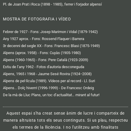
Pl. de Joan Prat i Roca (1898 - 1985), ferrer i forjador alpensí
MOSTRA DE FOTOGRAFIA I VÍDEO
Febrer de 1927 - Fons: Josep Marimon i Vidal (1879-1942)
Any 1927 aprox. - Fons: Rossend Flaquer i Barrera
3r decenni del segle XX - Fons: Francesc Blasi (1875-1949)
Alpens (aprox. 1958) - Fons: Cuyàs (1905-1980)
Alpens (1960-1965) - Fons: Pere Català (1923-2009)
Estiu de l’any 1962 - Fotos d'autoria desconeguda
Alpens, 1965 i 1968 - Jaume Sesé Rovira (1924−2008)
Alpens de pel·lícula (1989). Vídeos per al record - Ll. Suri
Alpens... Dolç hivern! (1996-1999) - De Francesc Ordeig
De la mà de Lluc Plans, un toc d’actualitat… mirant al futur!
Aquest espai s'ha creat sense ànim de lucre i comparteix de
manera altruista tots els seus continguts. Si us plau, respecteu
els termes de la llicència. I no l'utilitzeu amb finalitats