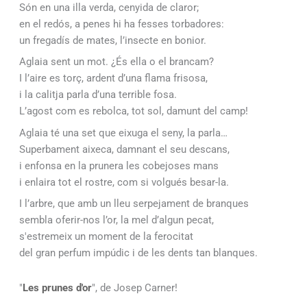
Són en una illa verda, cenyida de claror;
en el redós, a penes hi ha fesses torbadores:
un fregadís de mates, l’insecte en bonior.
Aglaia sent un mot. ¿És ella o el brancam?
I l’aire es torç, ardent d’una flama frisosa,
i la calitja parla d’una terrible fosa.
L’agost com es rebolca, tot sol, damunt del camp!
Aglaia té una set que eixuga el seny, la parla…
Superbament aixeca, damnant el seu descans,
i enfonsa en la prunera les cobejoses mans
i enlaira tot el rostre, com si volgués besar-la.
I l’arbre, que amb un lleu serpejament de branques
sembla oferir-nos l’or, la mel d’algun pecat,
s'estremeix un moment de la ferocitat
del gran perfum impúdic i de les dents tan blanques.
"
Les prunes d'or
", de Josep Carner!