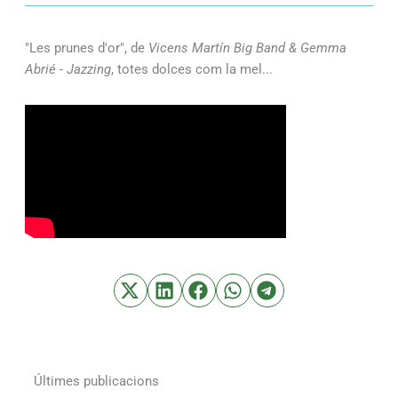
"Les prunes d'or", de
Vicens Martín Big Band & Gemma
Abrié - Jazzing
, totes dolces com la mel...
Últimes publicacions