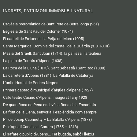
INDRETS, PATRIMONI IMMOBLE I NATURAL
Església preromànica de Sant Pere de Serrallonga (951)
Esglèsia de Sant Pau del Colomer (1074)
El castell de Freixenet i la Petja del Moro (1095)
Santa Margarida. Dominis del castell de la Guàrdia (s. XII-XIII)
Masia del Graell, Sant Joan (1714), la pallissa i la teuleria
La pleta de Torrats d'Alpens (1638)
La Roca de la Lluna (1873). Sant Sebastià i Sant Roc (1888)
La carretera d'Alpens (1881). La Pubilla de Catalunya
L'antic Hostal de Pedres Negres
Primera captació municipal d'aigües d'Alpens (1927)
Cafè teatre Casino d’Alpens, inaugurat l’any 1928
De quan Roca de Pena esdevé la Roca dels Encantats
La font de la Llena, senyorial i esplèndida com sempre
Pl. de Josep Cabrinetty – La Batalla d’Alpens (1873)
Pl. d'Agustí Canelles i Carrera (1765 – 1818)
El safareig públic d'Alpens... Fer bugada, sabó i lleixiu