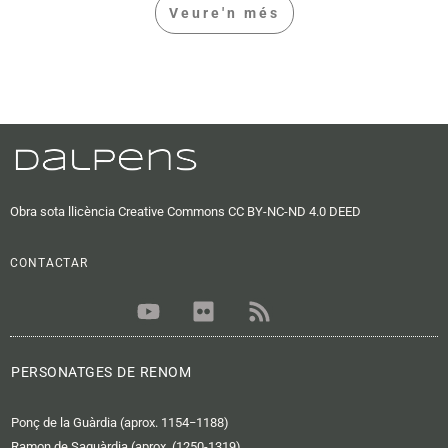
Veure'n més
Obra sota llicència Creative Commons CC BY-NC-ND 4.0 DEED
CONTACTAR
Y
F
R
o
l
s
u
i
s
t
c
PERSONATGES DE RENOM
u
k
b
r
Ponç de la Guàrdia (aprox. 1154−1188)
e
Ramon de Saguàrdia (aprox. (1250-1319)