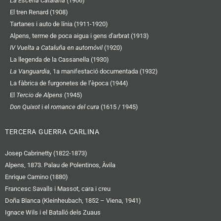
La Escena Catalana
(1906)
El tren Renard (1908)
Tartanes i auto de línia (1911-1920)
Alpens, terme de poca aigua i gens d'arbrat (1913)
IV Vuelta a Cataluña en automóvil
(1920)
La llegenda de la Cassanella (1930)
La Vanguardia
, 1a manifestació documentada (1932)
La fàbrica de furgonetes de l’època (1944)
El
Tercio de Alpens
(1945)
Don Quixot
i el
romance del cura
(1615 / 1945)
TERCERA GUERRA CARLINA
Josep Cabrinetty (1822-1873)
Alpens, 1873. Palau de Polentinos, Àvila
Enrique Camino (1880)
Francesc Savalls i Massot, cara i creu
Doña Blanca (Kleinheubach, 1852 – Viena, 1941)
Ignace Wils i el Batalló dels Zuaus