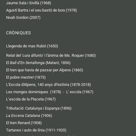
Jaume Sala i Sivillà (1968)
Agustí Bartra i el seu bastó de boix (1978)
Noah Gordon (2007)
CRÒNIQUES
Llegenda de mas Rubió (1650)
Relat del '
cura difunto
' i l'ànima de Ms. Roquer (1680)
El
Ball d’En Serrallonga
(Mataró, 1856)
El tren que havia de passar per Alpens (1860)
El pobre mestre! (1873)
L'Escola d'Alpens, 140 anys d'història (1878-2018)
Les monges dominiques (1878)
-
L' escola (1967)
L’escola de la Placeta (1967)
Tributació: Catalunya i Espanya (1896)
La Escena Catalana
(1906)
El tren Renard (1908)
Tartanes i auto de línia (1911-1920)