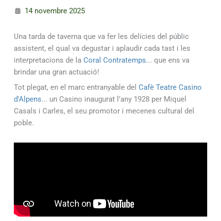
14 novembre 2025
Una tarda de taverna que va fer les delícies del públic
assistent, el qual va degustar i aplaudir cada tast i les
interpretacions de la
Coral Contratemps
... que ens va
brindar una gran actuació!
Tot plegat, en el marc entranyable del
Cafè Teatre Casino
d'Alpens
... un Casino inaugurat l’any 1928 per Miquel
Casals i Carles, el seu promotor i mecenes cultural del
poble.