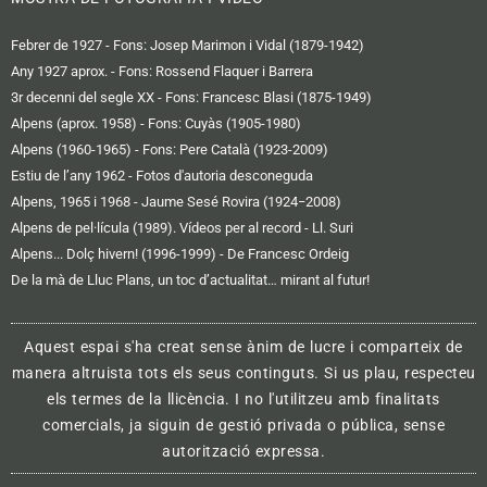
Febrer de 1927 - Fons: Josep Marimon i Vidal (1879-1942)
Any 1927 aprox. - Fons: Rossend Flaquer i Barrera
3r decenni del segle XX - Fons: Francesc Blasi (1875-1949)
Alpens (aprox. 1958) - Fons: Cuyàs (1905-1980)
Alpens (1960-1965) - Fons: Pere Català (1923-2009)
Estiu de l’any 1962 - Fotos d'autoria desconeguda
Alpens, 1965 i 1968 - Jaume Sesé Rovira (1924−2008)
Alpens de pel·lícula (1989). Vídeos per al record - Ll. Suri
Alpens... Dolç hivern! (1996-1999) - De Francesc Ordeig
De la mà de Lluc Plans, un toc d’actualitat… mirant al futur!
Aquest espai s'ha creat sense ànim de lucre i comparteix de
manera altruista tots els seus continguts. Si us plau, respecteu
els termes de la llicència. I no l'utilitzeu amb finalitats
comercials, ja siguin de gestió privada o pública, sense
autorització expressa.