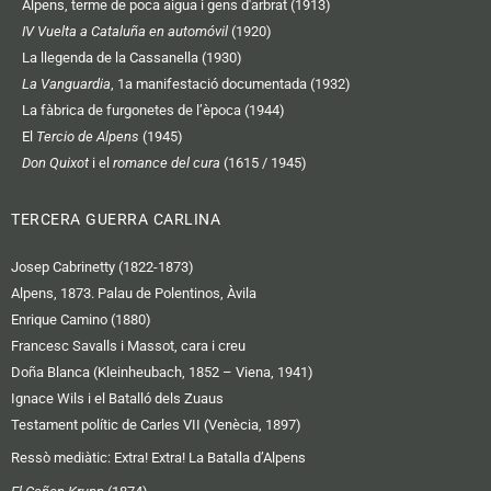
Alpens, terme de poca aigua i gens d'arbrat (1913)
IV Vuelta a Cataluña en automóvil
(1920)
La llegenda de la Cassanella (1930)
La Vanguardia
, 1a manifestació documentada (1932)
La fàbrica de furgonetes de l’època (1944)
El
Tercio de Alpens
(1945)
Don Quixot
i el
romance del cura
(1615 / 1945)
TERCERA GUERRA CARLINA
Josep Cabrinetty (1822-1873)
Alpens, 1873. Palau de Polentinos, Àvila
Enrique Camino (1880)
Francesc Savalls i Massot, cara i creu
Doña Blanca (Kleinheubach, 1852 – Viena, 1941)
Ignace Wils i el Batalló dels Zuaus
Testament polític de Carles VII (Venècia, 1897)
Ressò mediàtic:
Extra! Extra! La Batalla d’Alpens