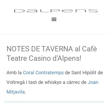
Vés
al
contingut
NOTES DE TAVERNA al Cafè
Teatre Casino d'Alpens!
Amb la
Coral Contratemps
de Sant Hipòlit de
Voltregà i tast de whiskys a càrrec de
Joan
Mitjavila
.