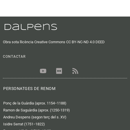
Obra sota llicència Creative Commons CC BY-NC-ND 4.0 DEED
CONTACTAR
Y
F
R
o
l
s
u
i
s
t
c
PERSONATGES DE RENOM
u
k
b
r
Ponç de la Guàrdia (aprox. 1154−1188)
e
Ramon de Saguàrdia (aprox. (1250-1319)
Andreu Despens (segon terç del s. XV)
Isidre Serrat (1751−1822)