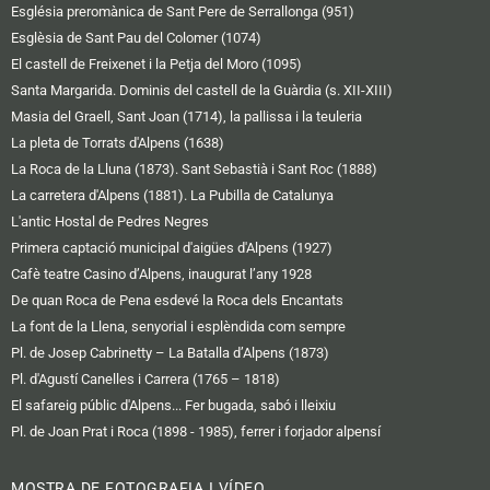
Església preromànica de Sant Pere de Serrallonga (951)
Esglèsia de Sant Pau del Colomer (1074)
El castell de Freixenet i la Petja del Moro (1095)
Santa Margarida. Dominis del castell de la Guàrdia (s. XII-XIII)
Masia del Graell, Sant Joan (1714), la pallissa i la teuleria
La pleta de Torrats d'Alpens (1638)
La Roca de la Lluna (1873). Sant Sebastià i Sant Roc (1888)
La carretera d'Alpens (1881). La Pubilla de Catalunya
L'antic Hostal de Pedres Negres
Primera captació municipal d'aigües d'Alpens (1927)
Cafè teatre Casino d’Alpens, inaugurat l’any 1928
De quan Roca de Pena esdevé la Roca dels Encantats
La font de la Llena, senyorial i esplèndida com sempre
Pl. de Josep Cabrinetty – La Batalla d’Alpens (1873)
Pl. d'Agustí Canelles i Carrera (1765 – 1818)
El safareig públic d'Alpens... Fer bugada, sabó i lleixiu
Pl. de Joan Prat i Roca (1898 - 1985), ferrer i forjador alpensí
MOSTRA DE FOTOGRAFIA I VÍDEO