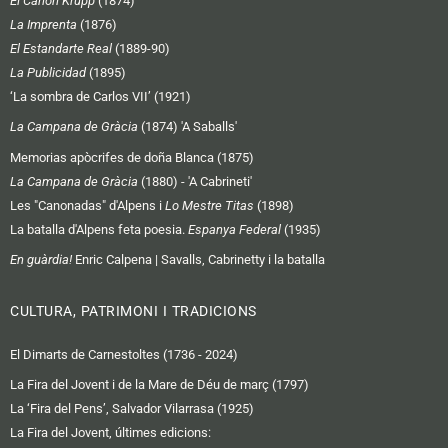
El Cañon Krupp
(1874)
La Imprenta
(1876)
El Estandarte Real
(1889-90)
La Publicidad
(1895)
‘La sombra de Carlos VII’ (1921)
La Campana de Gràcia
(1874) 'A Saballs'
Memorias apòcrifes de doña Blanca (1875)
La Campana de Gràcia
(1880) - 'A Cabrineti'
Les "Canonadas" d'Alpens i
Lo Mestre Titas
(1898)
La batalla d'Alpens feta poesia.
Espanya Federal
(1935)
En guàrdia!
Enric Calpena | Savalls, Cabrinetty i la batalla
CULTURA, PATRIMONI I TRADICIONS
El Dimarts de Carnestoltes (1736 - 2024)
La Fira del Jovent i de la Mare de Déu de març (1797)
La ‘Fira del Pens’, Salvador Vilarrasa (1925)
La Fira del Jovent, últimes edicions: