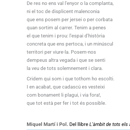
De res no ens val l'enyor o la complanta,
ni el toc de displicent malenconia
que ens posem per jersei o per corbata
quan sortim al carrer. Tenim a penes
el que tenim i prou: l'espai d'història
concreta que ens pertoca, i un minúscul
territori per viure-la. Posem-nos
dempeus altra vegada i que se senti
la veu de tots solemnement i clara.
Cridem qui som i que tothom ho escolti.
I en acabat, que cadascú es vesteixi
com bonament li plagui, i via fora!,
que tot està per fer i tot és possible.
Miquel Martí i Pol.
Del llibre
L'àmbit de tots els