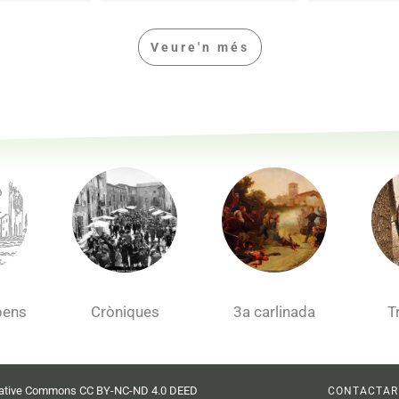
Veure'n més
pens
Cròniques
3a carlinada
T
Creative Commons CC BY-NC-ND 4.0 DEED
CONTACTAR