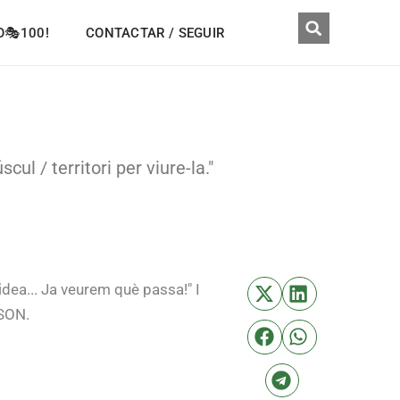
O🎭100!
CONTACTAR / SEGUIR
cul / territori per viure-la."
dea... Ja veurem què passa!" I
ISON.