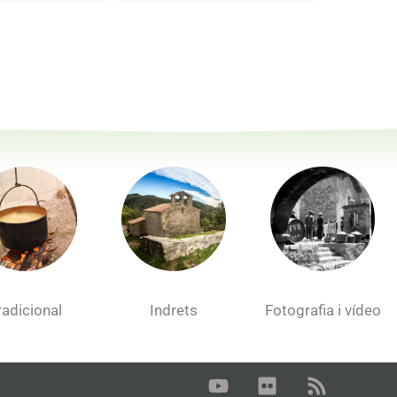
radicional
Indrets
Fotografia i vídeo
Y
F
R