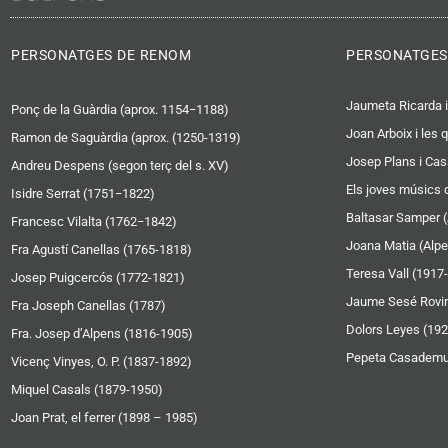
PERSONATGES DE RENOM
PERSONATGES
Jaumeta Ricarda i
Ponç de la Guàrdia (aprox. 1154−1188)
Joan Arboix i les 
Ramon de Saguàrdia (aprox. (1250-1319)
Josep Plans i Cas
Andreu Despens (segon terç del s. XV)
Els joves músics d
Isidre Serrat (1751−1822)
Baltasar Samper (
Francesc Vilalta (1762−1842)
Joana Matia (Alpe
Fra Agustí Canellas (1765-1818)
Teresa Vall (1917
Josep Puigcercós (1772-1821)
Jaume Sesé Rovir
Fra Joseph Canellas (1787)
Dolors Leyes (19
Fra. Josep d’Alpens (1816-1905)
Pepeta Casademu
Vicenç Vinyes, O. P. (1837-1892)
Miquel Casals (1879-1950)
Joan Prat, el ferrer (1898 – 1985)