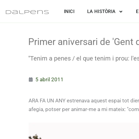
Vés
INICI
LA HISTÒRIA
E
al
contingut
Primer aniversari de 'Gent 
"Tenim a penes / el que tenim i prou: l'es
5 abril 2011
ARA FA UN ANY estrenava aquest espai tot dient:
afegia, potser per animar-me a mi mateix: "co