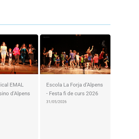
ical EMAL
Escola La Forja d’Alpens
sino d'Alpens
- Festa fi de curs 2026
31/05/2026