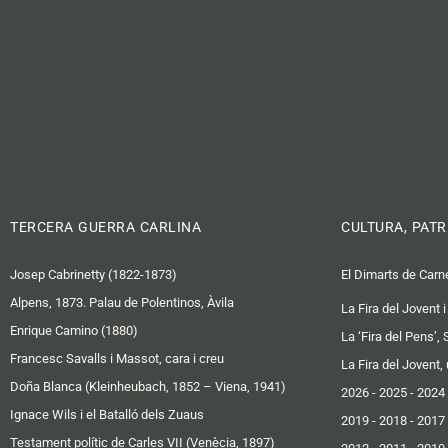
TERCERA GUERRA CARLINA
CULTURA, PATR
Josep Cabrinetty (1822-1873)
El Dimarts de Carn
Alpens, 1873. Palau de Polentinos, Àvila
La Fira del Jovent
Enrique Camino (1880)
La ‘Fira del Pens’,
Francesc Savalls i Massot, cara i creu
La Fira del Jovent,
Doña Blanca (Kleinheubach, 1852 – Viena, 1941)
2026
-
2025
-
2024
Ignace Wils i el Batalló dels Zuaus
2019 -
2018
-
2017
Testament polític de Carles VII (Venècia, 1897)