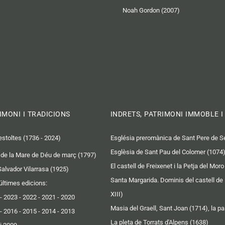
Noah Gordon (2007)
IMONI I TRADICIONS
INDRETS, PATRIMONI IMMOBLE 
estoltes (1736 - 2024)
Església preromànica de Sant Pere de Se
Esglèsia de Sant Pau del Colomer (1074
 i de la Mare de Déu de març (1797)
El castell de Freixenet i la Petja del Mor
 Salvador Vilarrasa (1925)
Santa Margarida. Dominis del castell de l
 últimes edicions:
XIII)
-
2023
-
2022
-
2021
-
2020
Masia del Graell, Sant Joan (1714), la pall
-
2016
-
2015
-
2014
-
2013
La pleta de Torrats d'Alpens (1638)