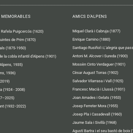
 MEMORABLES
AMICS D'ALPENS
Miquel Clarà i Cabruja (1877)
 Rafela Puigcercós (1620)
Enrique Camino (1880)
quintes de Prim (1870)
Santiago Rusiñol i
L'alegria que pas
als (1875-1950)
Antoni M. Alcover i Sureda (1900)
e la cobla infantil d’Alpens (1901)
Mossèn Cinto Verdaguer (1901)
Alpens, 1935)
Cèsar August Torras (1902)
ns, 1936)
Salvador Vilarrasa i Vall (1925)
-2019)
Francesc Macià i Llussà (1931)
a (1924 - 2008)
Joan Amades i Gelats (1953)
27–2025)
Josep Ferreter Mora (1955)
nt (1932−2022)
Josep Pla i Casadevall (1960)
Jaume Sala i Sivillà (1968)
Agustí Bartra i el seu bastó de boix 