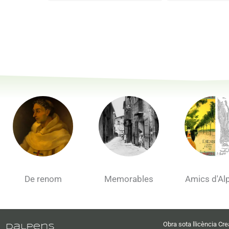
De renom
Memorables
Amics d'Al
Obra sota llicència 