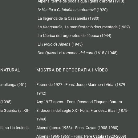
Alpens, terme de poca aigua i gens d'arbrat (1913)
IV Vuelta a Cataluña en automóvil
(1920)
La llegenda de la Cassanella (1930)
La Vanguardia
, 1a manifestació documentada (1932)
La fàbrica de furgonetes de l’època (1944)
El
Tercio de Alpens
(1945)
Don Quixot
i el
romance del cura
(1615 / 1945)
I NATURAL
MOSTRA DE FOTOGRAFIA I VÍDEO
rrallonga (951)
Febrer de 1927 - Fons: Josep Marimon i Vidal (1879-
)
1942)
o (1095)
Any 1927 aprox. - Fons: Rossend Flaquer i Barrera
a Guàrdia (s. XII-
3r decenni del segle XX - Fons: Francesc Blasi (1875-
1949)
issa i la teuleria
Alpens (aprox. 1958) - Fons: Cuyàs (1905-1980)
Alpens (1960-1965) - Fons: Pere Català (1923-2009)