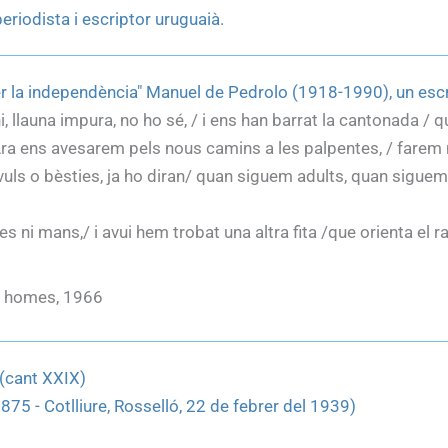
iodista i escriptor uruguaià.
r per la independència" Manuel de Pedrolo (1918-1990), un e
ini, llauna impura, no ho sé, / i ens han barrat la cantonada / 
/ Ara ens avesarem pels nous camins a les palpentes, / farem 
àrvuls o bèsties, ja ho diran/ quan siguem adults, quan sigue
s ni mans,/ i avui hem trobat una altra fita /que orienta el ra
ls homes, 1966
 (cant XXIX)
875 - Cotlliure, Rosselló, 22 de febrer del 1939)