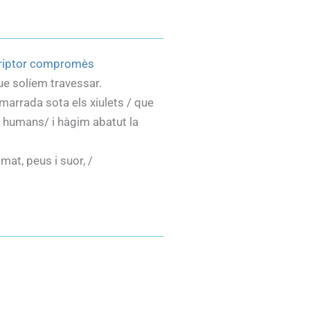
scriptor compromès
que solíem travessar.
marrada sota els xiulets / que
m humans/ i hàgim abatut la
mat, peus i suor, /