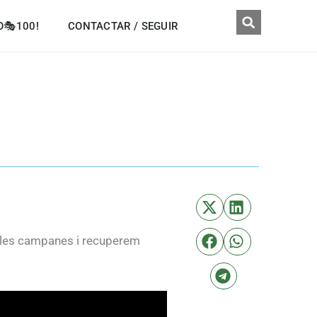
O🎭100!
CONTACTAR / SEGUIR
m les campanes i recuperem