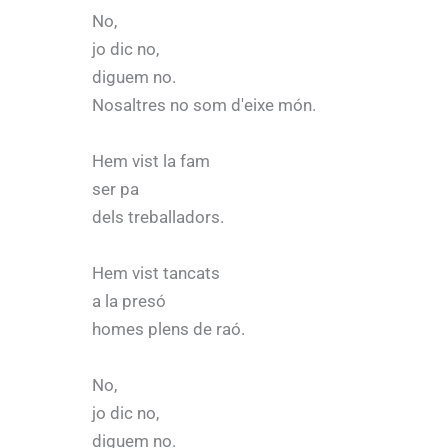
No,
jo dic no,
diguem no.
Nosaltres no som d'eixe món.
Hem vist la fam
ser pa
dels treballadors.
Hem vist tancats
a la presó
homes plens de raó.
No,
jo dic no,
diguem no.