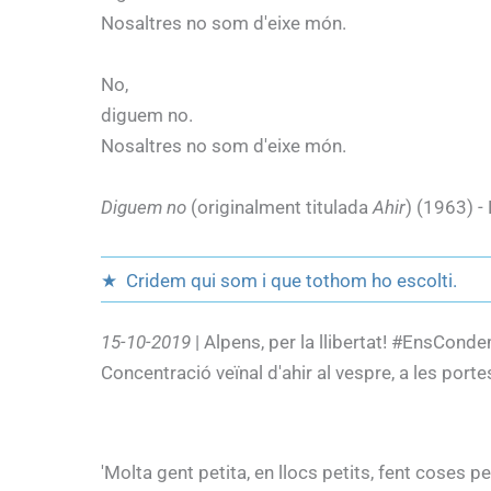
Nosaltres no som d'eixe món.
No,
diguem no.
Nosaltres no som d'eixe món.
Diguem no
(originalment titulada
Ahir
) (1963) -
★ Cridem qui som i que tothom ho escolti.
15-10-2019
| Alpens, per la llibertat! #EnsCon
Concentració veïnal d'ahir al vespre, a les port
'Molta gent petita, en llocs petits, fent coses p