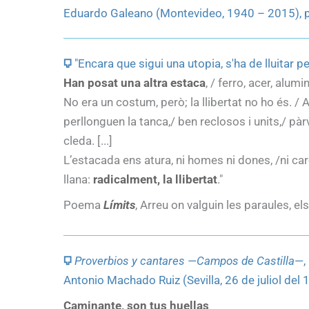
Eduardo Galeano (Montevideo, 1940 – 2015), per
🜷
"Encara que sigui una utopia, s'ha de lluita
Han posat una altra estaca
, / ferro, acer, alum
No era un costum, però; la llibertat no ho és. 
perllonguen la tanca,/ ben reclosos i units,/ p
cleda. [...]
L’estacada ens atura, ni homes ni dones, /ni care
llana:
radicalment, la llibertat
."
Poema
Límits
, Arreu on valguin les paraules, e
🜷
Proverbios y cantares
—
Campos de Castilla
—,
Antonio Machado Ruiz (Sevilla, 26 de juliol del 1
Caminante, son tus huellas