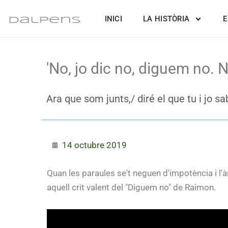
Vés
INICI
LA HISTÒRIA
E
al
contingut
'No, jo dic no, diguem no. 
Ara que som junts,/ diré el que tu i jo s
14 octubre 2019
Quan les paraules se't neguen d'impotència i 
aquell crit valent del "Diguem no" de Raimon.