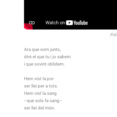
Pal
Ara que som junts,
diré el que tu i jo sabem
i que sovint oblidem.
Hem vist la por
ser llei per a tots.
Hem vist la sang
–que sols fa sang–
ser llei del món.