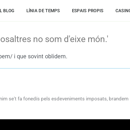
L BLOG
LÍNIA DE TEMPS
ESPAIS PROPIS
CASIN
Nosaltres no som d'eixe món.'
abem/ i que sovint oblidem.
l'ànim se't fa fonedís pels esdeveniments imposats, brande