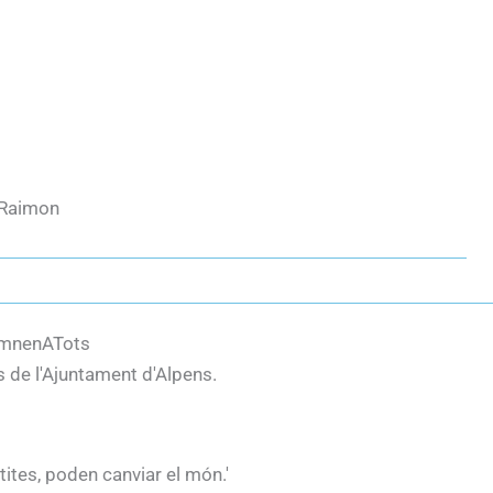
 Raimon
demnenATots
es de l'Ajuntament d'Alpens.
etites, poden canviar el món.'