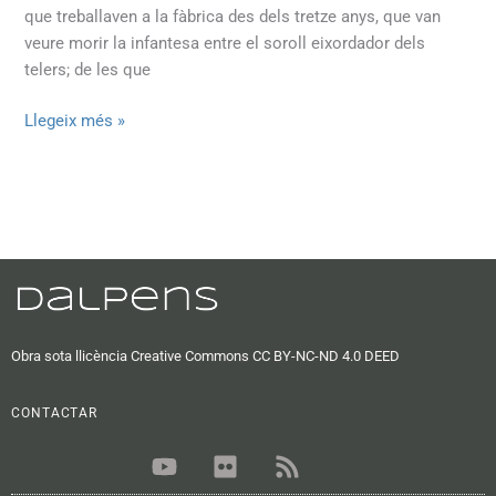
que treballaven a la fàbrica des dels tretze anys, que van
veure morir la infantesa entre el soroll eixordador dels
telers; de les que
Llegeix més »
Obra sota llicència Creative Commons CC BY-NC-ND 4.0 DEED
CONTACTAR
Y
F
R
o
l
s